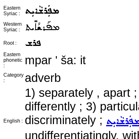
ܡܦܲܪܫܵܐܝܼܬ
Eastern
Syriac :
ܡܦܰܪܫܳܐܺܝܬ
Western
Syriac :
ܦܪܫ
Root :
Eastern
mpar ' ša: it
phonetic
:
adverb
Category
:
1) separately , apart ; 
differently ; 3) particul
discriminately ;
ܦܲܪܫܵܐܝܼܬ
English :
undifferentiatingly, wi