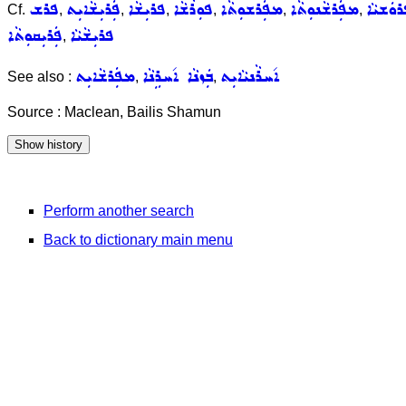
ܘܿܫܝܵܐ
ܡܦܲܪܫܵܢܘܼܬܵܐ
ܡܦܲܪܫܘܼܬܵܐ
ܦܘܼܪܵܫܵܐ
ܦܪܝܼܫܵܐ
ܦܲܪܝܼܫܵܐܝܼܬ
ܦܪܫ
Cf.
,
,
,
,
,
,
ܦܪܝܼܫܵܝܵܐ
ܦܲܪܝܼܩܘܼܬܵܐ
,
ܐ݇ܚܪܵܢܝܵܐܝܼܬ
ܒܲܙܢܵܐ ܐ݇ܚܪܹܢܵܐ
ܡܦܲܪܫܵܐܝܼܬ
See also :
,
,
Source : Maclean, Bailis Shamun
Perform another search
Back to dictionary main menu