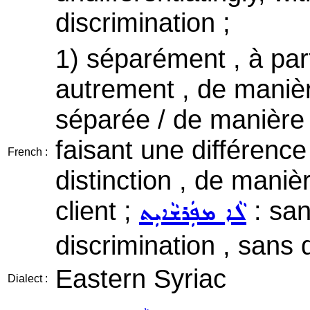
discrimination ;
1) séparément , à par
autrement , de manièr
séparée / de manière di
faisant une différence
French :
distinction , de manièr
client ;
: san
ܠܵܐ ܡܦܲܪܫܵܐܝܼܬ
discrimination , sans d
Eastern Syriac
Dialect :