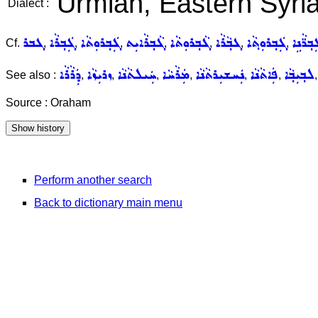
Urmiah, Eastern Syria
Dialect :
ܒ݂ܪ̈ܵܢܹܐ
ܓܲܒ݂ܪܘܼܬ݂ܵܐ
ܓܒ݂ܵܪܵܐ
ܓܵܒ݂ܪܘܼܬܵܐ
ܓܵܒ݂ܪܵܐܝܼܬ
ܓܲܒ݂ܪܘܼܬܵܐ
ܓܲܒ݂ܪܵܐ
ܓܒܪ
Cf.
,
,
,
,
,
,
,
ܠܒ݂ܝܼܒ݂ܵܐ
ܦܲܐܬܵܢܵܐ
ܢܲܚܫܝܼܪܬܵܢܵܐ
ܡܲܪܵܚܵܐ
ܚܲܝܠܬܵܢܵܐ
ܙܪܝܼܙܵܐ
ܕܲܪܵܪܵܐ
See also :
,
,
,
,
,
,
Source : Oraham
Perform another search
Back to dictionary main menu