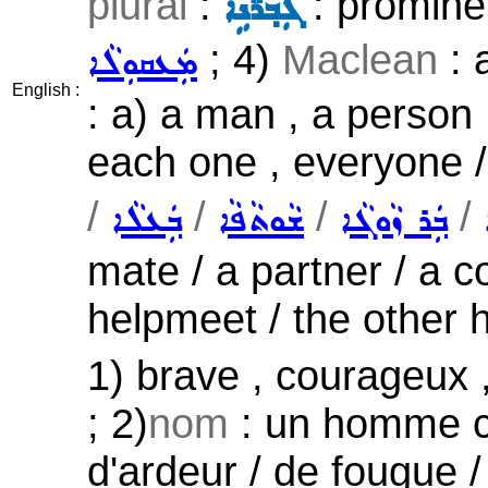
plural
:
: prominen
ܓܲܒ݂ܪ̈ܵܢܹܐ
; 4)
Maclean
: 
ܡܲܥܩܘܼܠܵܐ
English :
: a) a man , a person
each one , everyone 
/
/
/
/
ܒܲܪ ܙܵܘܓܵܐ
ܫܵܘܬܵܦܵܐ
ܒܲܥܠܵܐ
mate / a partner / a c
helpmeet / the other 
1) brave , courageux , 
; 2)
nom
: un homme c
d'ardeur / de fougue 