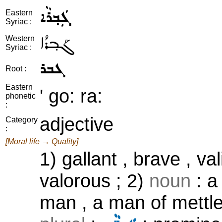
ܓܲܒ݂ܪܵܐ
Eastern
Syriac :
ܓܰܒ݂ܪܳܐ
Western
Syriac :
ܓܒܪ
Root :
Eastern
' go: ra:
phonetic
:
adjective
Category
:
[Moral life → Quality]
1) gallant , brave , val
valorous ; 2)
noun
: a
man , a man of mettle 