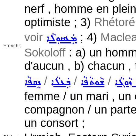
nerf , homme en pleine
optimiste ; 3)
Rhétoré 
voir
; 4)
Macle
ܡܲܥܩܘܼܠܵܐ
French :
Sokoloff
: a) un homme
d'aucun , b) chacun ,
/
/
/
 ܙܵܘܓܵܐ
ܫܵܘܬܵܦܵܐ
ܒܲܥܠܵܐ
ܢܸܩܦܵܐ
femme / un mari , un 
compagnon / un parten
un consort ;