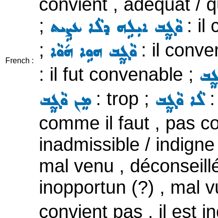
convient , adéquat / q
;
: il
ܘܵܓ̰ܸܒ ܐܝܼܠܹܗ ܕܠܵܐ ܥܨܹܝܬ
;
: il conven
ܘܵܓ̰ܸܒ ܗܘܹܐ ܗ݇ܘܵܐ
French :
: il fut convenable ;
̰ܸܒ
: trop ;
:
ܠܵܐ ܘܵܓ̰ܸܒ
ܡܸܢ ܘܵܓ̰ܸܒ
comme il faut , pas c
inadmissible / indigne
mal venu , déconseillé 
inopportun (?) , mal v
convient pas , il est i