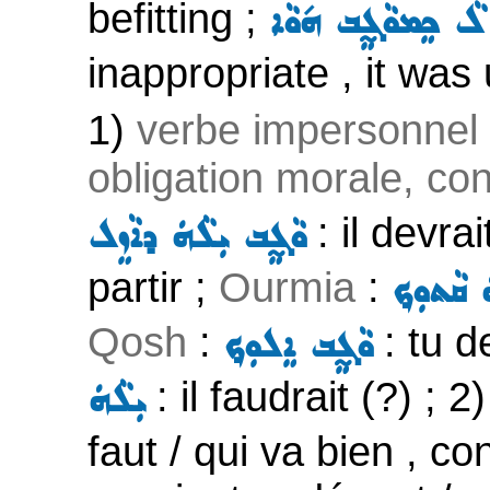
befitting ;
ܠܵ ܟܸܡܘܵܓ̰ܸܒ ܗ݇ܘܵܐ
inappropriate , it was 
1)
verbe impersonnel
obligation morale, co
: il devrai
ܘܵܓ̰ܸܒ ܝܼܠܵܗܿ ܕܐܵܙܸܠ
partir ;
Ourmia
:
ܿ ܩܵܬܘܼܟ݂
Qosh
:
: tu d
ܘܵܓ̰ܸܒ ܐܸܠܘܼܟ݂
: il faudrait (?) ; 2
ܝܼܠܵܗܿ
faut / qui va bien , co