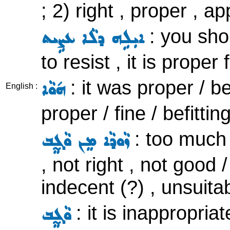
; 2) right , proper , ap
: you shou
ܐܝܼܠܹܗ ܕܠܵܐ ܥܨܹܝܬ
to resist , it is proper
: it was proper / be
ܗ݇ܘܵܐ
English :
proper / fine / befittin
: too much
ܙܵܘܕܵܐ ܡܸܢ ܘܵܓ̰ܸܒ
, not right , not good 
indecent (?) , unsuitab
: it is inappropriate
ܘܵܓ̰ܸܒ