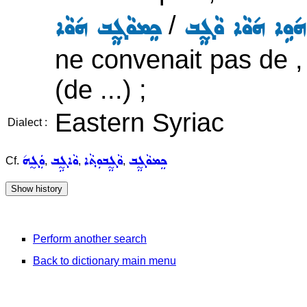
/
݇ܘܹܐ ܗ݇ܘܵܐ ܘܵܓ̰ܸܒ
ܟܸܡܘܵܓ̰ܸܒ ܗ݇ܘܵܐ
ne convenait pas de , i
(de ...) ;
Eastern Syriac
Dialect :
ܟܸܡܘܵܓ̰ܸܒ
ܘܵܓ̰ܸܒܘܼܬ݂ܵܐ
ܘܵܐܓ̰ܹܒ
ܘܲܓ̰ܗ݇
Cf.
,
,
,
Perform another search
Back to dictionary main menu