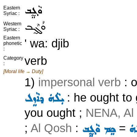
ܘܵܓ̰ܸܒ
Eastern
Syriac :
ܘܳܓ̰ܶܒ
Western
Syriac :
Eastern
' wa: djib
phonetic
:
verb
Category
:
[Moral life → Duty]
1)
impersonal verb
: o
: he ought to
ܝܼܠܵܗܿ ܕܐܵܙܸܠ
you ought ;
NENA, Al
;
Al Qosh
:
=
ܗܿ
ܟܸܡ ܘܵܓ̰ܸܒ