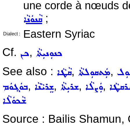
une corde à nœuds de 
;
ܩܵܢܘܿܢܵܐ
Eastern Syriac
Dialect :
Cf.
,
ܟܢܘܼܢܝܼܬܵܐ
ܟܢ
See also :
,
,
ܘܼܠ
ܡܲܬܩܘܼܠܬܵܐ
ܩܵܛܵܐ
,
,
,
,
ܲܪܩܛܵܐ
ܘܲܨܠܵܐ
ܫܪܝܼܬܵܐ
ܫܸܪܝܵܢܵܐ
ܒܘܿܓ݂ܘܿܡ
ܫܵܟܘܿܠܵܐ
Source : Bailis Shamun, 