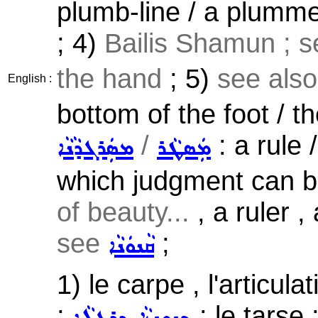
plumb-line / a plummet
; 4)
Bailis Shamun ; 
the hand
; 5)
see als
English :
bottom of the foot / th
/
: a rule 
ܡܲܣܛܵܪ
ܡܣܲܪܓܕܵܢܵܐ
which judgment can b
of beauty...
, a ruler , 
see
;
ܩܵܢܘܿܢܵܐ
1) le carpe , l'articula
;
: le tarse 