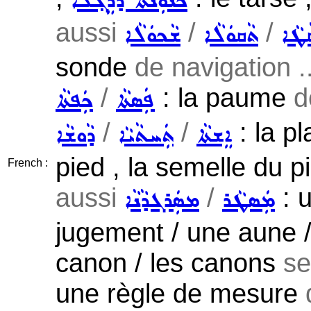
ܟܢܘܼܢܬܵܐ ܕܪܸܓ݂ܠܵܐ
aussi
/
/
ܵܛܵܐ
ܬܵܩܘܿܠܵܐ
ܫܵܟܘܿܠܵܐ
sonde
de navigation ..
/
: la paume
d
ܦܲܣܬܵܐ
ܟܲܦܬܵܐ
/
/
: la p
ܐܸܫܬܵܐ
ܬܲܚܬܵܝܵܐ
ܕܵܘܫܵܐ
pied , la semelle du pi
French :
aussi
/
: u
ܡܲܣܛܵܪ
ܡܣܲܪܓܕܵܢܵܐ
jugement / une aune /
canon / les canons
se
une règle de mesure