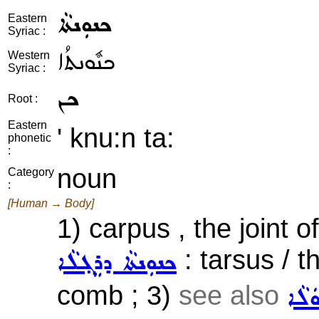
ܟܢܘܼܢܬܵܐ
Eastern
Syriac :
ܟܢܽܘܢܬܳܐ
Western
Syriac :
ܟܢ
Root :
Eastern
' knu:n ta:
phonetic
:
noun
Category
:
[Human → Body]
1) carpus , the joint o
: tarsus / 
ܟܢܘܼܢܬܵܐ ܕܪܸܓ݂ܠܵܐ
comb ; 3)
see also
ܿܠܵܐ