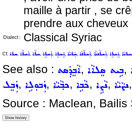
maille à partir , se c
prendre aux cheveux 
Classical Syriac
Dialect :
ܚܪܝܵܐ
ܐܸܚܪܹܐ
ܐܲܚܪܵܢܬܵܐ
ܐܲܚܪܵܢܵܐ
ܚܲܪܝܵܐ
ܐܸܚܪܹܐ
ܐܲܚܪܹܐ
ܚܪܵܐ
ܐ݇ܚܪܵܐ
ܚܪܐ
Cf.
,
,
,
,
,
,
,
,
,
See also :
,
,
ܒܹܝܬ ܣܸܠܐܵܐ
ܐܵܒܸܕܲܣܬ
,
,
,
,
,
ܢܨܵܝܵܐ
ܢܵܨܹܐ
ܟܵܒܹܐ
ܟܒ݂ܵܝܵܐ
ܙܲܒܘܼܠܹܐ
ܙܲܒܸܠ
Source : Maclean, Baili