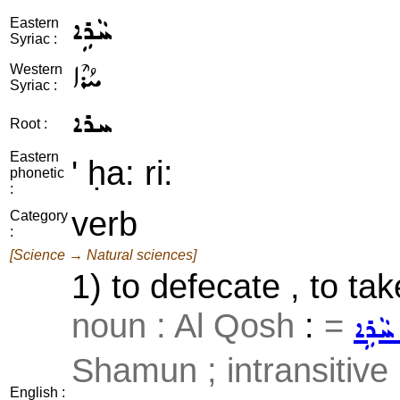
ܚܵܪܹܐ
Eastern
Syriac :
ܚܳܪܶܐ
Western
Syriac :
ܚܪܐ
Root :
Eastern
' ḥa: ri:
phonetic
:
verb
Category
:
[Science → Natural sciences]
1) to defecate , to tak
noun : Al Qosh
:
=
ܚܵܪܹܐ
Shamun ; intransitive
English :