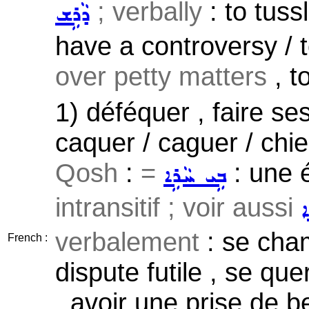
; verbally
: to tus
ܕܵܪܹܫ
have a controversy / t
over petty matters
, to
1) déféquer , faire ses
caquer / caguer / chier
Qosh
:
=
: une é
ܒܹܝ ܚܵܪܹܐ
intransitif ; voir aussi
ܐ
verbalement
: se cham
French :
dispute futile , se que
, avoir une prise de be