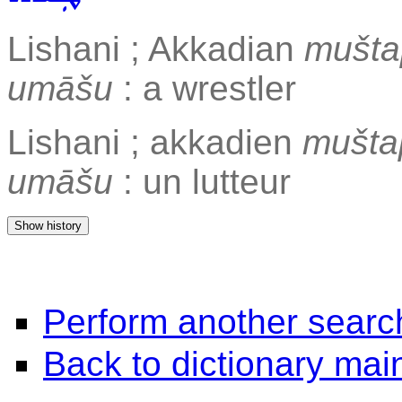
Lishani ; Akkadian
mušta
umāšu
: a wrestler
Lishani ; akkadien
mušta
umāšu
: un lutteur
Perform another searc
Back to dictionary ma