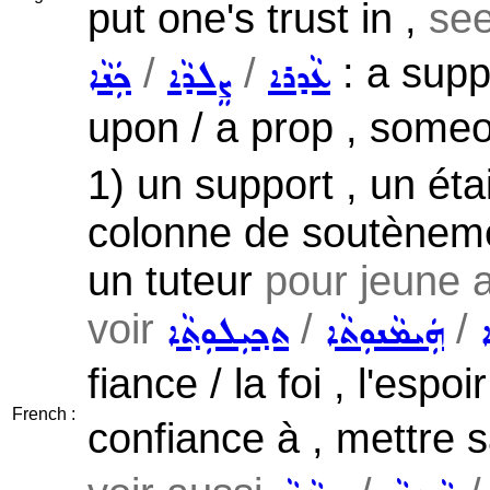
put one's trust in ,
se
/
/
: a supp
ܥܵܕܪܐ
ܨܸܠܕܵܐ
ܟܲܢܵܐ
upon / a prop , someo
1) un support , un étai
colonne de soutènemen
un tuteur
pour jeune a
voir
/
/
ܗܲܝܡܵܢܘܼܬܵܐ
ܬܟ݂ܝܼܠܘܼܬ݂ܵܐ
fiance / la foi , l'espoi
French :
confiance à , mettre 