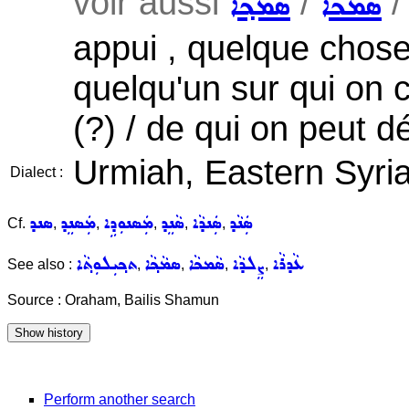
voir aussi
/
ܣܵܡܟܵܐ
ܣܡܵܟ݂ܵܐ
appui , quelque chose
quelqu'un sur qui on 
(?) / de qui on peut d
Urmiah, Eastern Syri
Dialect :
ܣܲܢܵܕ
ܣܲܢܕܵܐ
ܣܵܢܸܕ
ܡܲܣܢܘܼܕܹܐ
ܡܲܣܢܸܕ
ܣܢܕ
Cf.
,
,
,
,
,
ܥܵܕܪܵܐ
ܨܸܠܕܵܐ
ܣܵܡܟܵܐ
ܣܡܵܟ݂ܵܐ
ܬܟ݂ܝܼܠܘܼܬ݂ܵܐ
See also :
,
,
,
,
Source : Oraham, Bailis Shamun
Perform another search