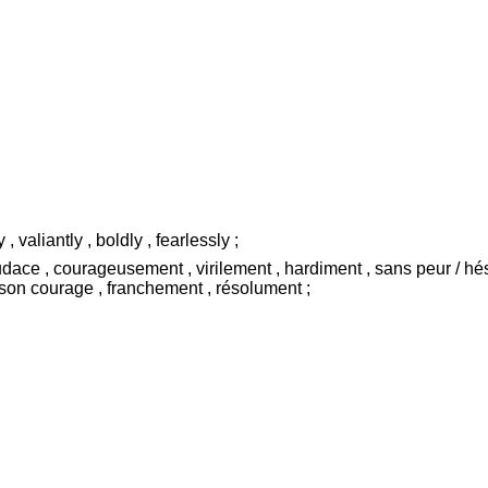
, valiantly , boldly , fearlessly ;
dace , courageusement , virilement , hardiment , sans peur / hé
 son courage , franchement , résolument ;