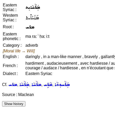
Eastern
ܡܲܪܵܚܵܐܝܼܬ
Syriac :
Western
ܡܰܪܳܚܳܐܺܝܬ
Syriac :
ܡܪܚ
Root :
Eastern
ma ra: ' ḥa: i:t
phonetic :
Category :
adverb
[Moral life → Will]
English :
daringly , in a man-like manner , bravely , gallantly 
hardiment , audacieusement , avec hardiesse / au
French :
courage / audace / hardiesse , en n'écoutant que
Dialect :
Eastern Syriac
ܡܲܪܵܚܘܼܬܵܐ
ܡܵܪܹܚ
ܡܪܵܚܵܐ
ܡܲܪܵܚܵܐ
ܡܪܚ
Cf.
,
,
,
,
Source : Maclean