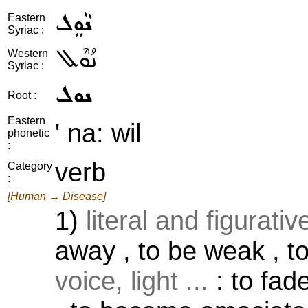
ܢܵܘܸܠ
Eastern
Syriac :
ܢܳܘܶܠ
Western
Syriac :
ܢܘܠ
Root :
Eastern
' na: wil
phonetic
:
verb
Category
:
[Human → Disease]
1)
literal and figurati
away , to be weak , t
voice, light ...
: to fad