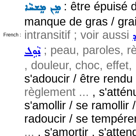
: être épuisé d
ܡܸܢ ܡܸܫܚܵܐ
manque de gras / grais
intransitif ; voir aussi
ܕ
French :
; peau, paroles, règ
ܢܵܘܹܠ
, douleur, choc, effet
s'adoucir / être rendu
règlement ...
, s'atténu
s'amollir / se ramollir 
radoucir / se tempére
...
, s'amortir , s'atten