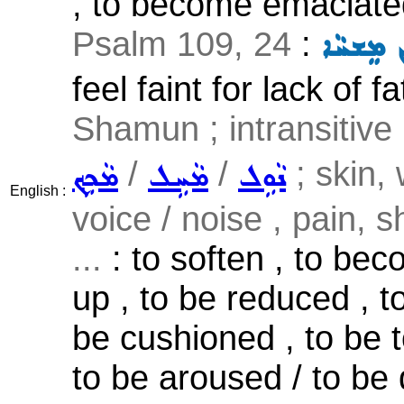
, to become emaciated
Psalm 109, 24
:
 ܡܸܫܚܵܐ
feel faint for lack of fa
Shamun ; intransitive
/
/
; skin, 
ܢܵܘܹܠ
ܡܵܚܹܠ
ܡܵܟܹܟ݂
English :
voice / noise , pain, 
...
: to soften , to bec
up , to be reduced , t
be cushioned , to be t
to be aroused / to be