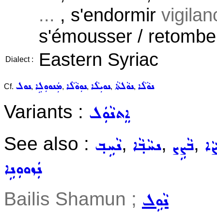
...
, s'endormir
vigilan
s'émousser / retomb
Eastern Syriac
Dialect :
ܢܘܵܠܵܐ
ܢܘܵܠܬܵܐ
ܢܘܝܼܠܵܐ
ܢܘܼܘܵܠܵܐ
ܡܲܢܘܘܼܠܹܐ
ܢܘܠ
Cf.
,
,
,
,
,
Variants :
ܐܸܬܢܵܘܲܠ
See also :
,
,
,
ܵܐ
ܒܵܨܹܨ
ܢܚܵܒ݂ܵܐ
ܢܵܚܹܒ݂
ܢܲܙܘܘܼܢܹܐ
Bailis Shamun ;
ܢܵܘܹܠ