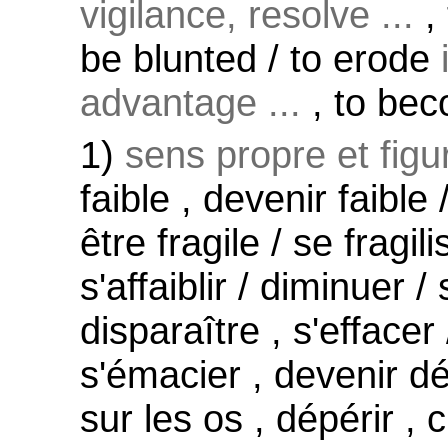
vigilance, resolve ...
, 
be blunted / to erode
advantage ...
, to be
1)
sens propre et figu
faible , devenir faible / 
être fragile / se fragili
s'affaiblir / diminuer /
disparaître , s'effacer 
s'émacier , devenir d
sur les os , dépérir , 