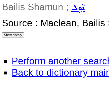
Bailis Shamun ;
ܢܵܘܹܠ
Source : Maclean, Baili
Perform another searc
Back to dictionary ma