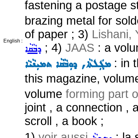
fastening a postage 
brazing metal for sold
of paper ; 3)
Lishani,
English :
; 4)
JAAS
: a vol
ܕܒܵܩܵܐ
: in 
ܡܓܲܠܬܵܐ, ܕܘܼܒܵܩܵܐ ܬܡܝܼܢܵܝܵܐ
this magazine, volume
volume
forming part o
joint , a connection , 
scroll , a book ;
1)
voir aussi
: la