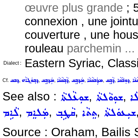
œuvre plus grande
; 
connexion , une jointu
couverture , une houss
rouleau
parchemin ...
Eastern Syriac, Classi
Dialect :
ܢܵܐ
ܕܘܼܒܵܩܵܐ
ܕܵܒ݂ܸܩ
ܡܕܲܒܩܵܢܵܐ
ܡܲܕܒ݂ܸܩ
ܕܵܒ݂ܩܵܢܵܐ
ܡܲܕܒ݂ܸܩ
ܕܒ݂ܘܿܓ݂ܐܵܗ
ܕܒܩ
Cf.
,
,
,
,
,
,
,
,
See also :
,
,
ܵܐ
ܫܘܼܘܵܠܬܵܐ
ܫܘܼܥܵܠܬܵܐ
,
,
,
,
ܫܝܼܥܘܿܠܬܵܐ
ܬܸܬܵܐ
ܩܵܛܹܒ݂
ܡܲܠܐܸܡ
ܠܵܐܹܡ
Source : Oraham, Bailis