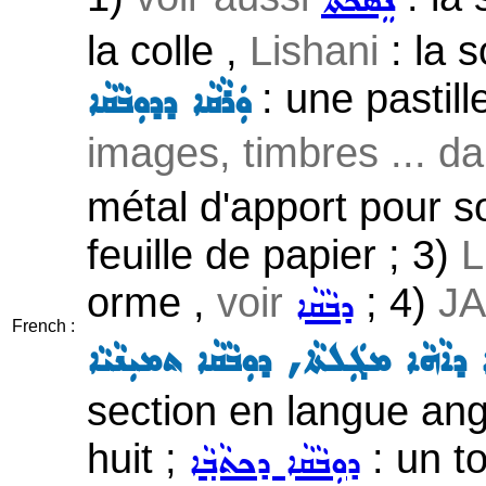
ܢܸܣܟܬܵܐ
la colle ,
Lishani
: la s
: une pastill
ܘܲܪܵܩܵܐ ܕܕܘܼܒܵܩܵܐ
images, timbres ... d
métal d'apport pour s
feuille de papier ; 3)
L
orme ,
voir
; 4)
J
ܕܒܵܩܵܐ
French :
ܐ ܕܐܵܗܵܐ ܡܓܲܠܬܵܐ, ܕܘܼܒܵܩܵܐ ܬܡܝܼܢܵܝܵܐ
section en langue an
huit ;
: un t
ܕܘܼܒܵܩܵܐ ܕܟܬܵܒ݂ܵܐ