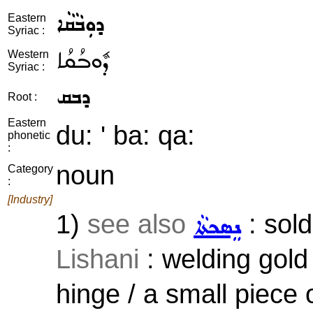
ܕܘܼܒܵܩܵܐ
Eastern
Syriac :
ܕܽܘܒܳܩܳܐ
Western
Syriac :
ܕܒܩ
Root :
Eastern
du: ' ba: qa:
phonetic
:
noun
Category
:
[Industry]
1)
see also
: sold
ܢܸܣܟܬܵܐ
Lishani
: welding gold 
hinge / a small piece