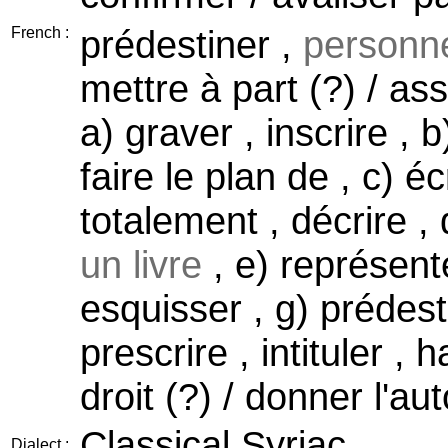
prédestiner ,
personne
French :
mettre à part (?) / ass
a) graver , inscrire , 
faire le plan de , c) 
totalement , décrire , 
un livre
, e) représenter
esquisser , g) prédest
prescrire , intituler , h
droit (?) / donner l'aut
Classical Syriac
Dialect :