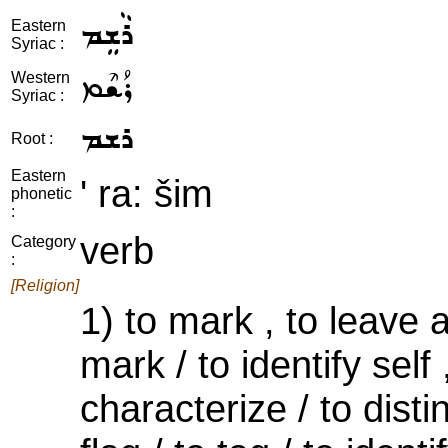
ܪܵܫܸܡ
Eastern
Syriac :
ܪܳܫܶܡ
Western
Syriac :
ܪܫܡ
Root :
Eastern
' ra: šim
phonetic
:
verb
Category
:
[Religion]
1) to mark , to leave a
mark / to identify self 
characterize / to dist