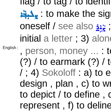
flag / to tag / to identi
: to make the sig
ܨܠܝܼܒ݂ܵܐ
oneself /
see also
;
ܨܵܐܹܪ
initial
a letter
; 3)
alon
,
person, money ...
: t
English :
(?) / to earmark (?) / 
/ ; 4)
Sokoloff
: a) to e
design , plan , c) to wr
to depict / to define , 
represent , f) to deline