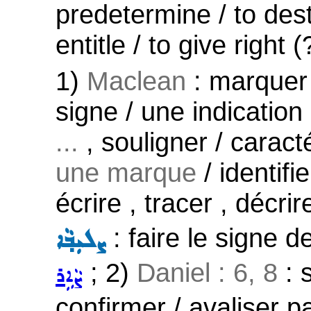
predetermine / to desti
entitle / to give right (
1)
Maclean
: marquer 
signe / une indication 
...
, souligner / caract
une marque
/ identifi
écrire , tracer , décrir
: faire le signe d
ܨܠܝܼܒ݂ܵܐ
; 2)
Daniel : 6, 8
: 
ܨܵܐܹܪ
confirmer / avaliser pa