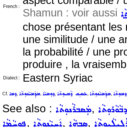
aspect comparable / 
French :
Shamun : voir aussi
ܵܐ
chose présentant les
une similitude / une 
la probabilité / une p
produire , la vraisemb
Eastern Syriac
Dialect :
ܕܡܘܼܬܵܐ
ܡܕܲܡܝܵܢܘܼܬܵܐ
ܥܣܝܼܩ ܕܵܡܝܘܼܬܵܐ
ܕܘܼܡܝܵܐ
ܡܕܲܡܝܵܢܘܼܬܵܐ
ܕܡܐ
Cf.
,
,
,
,
,
See also :
,
ܒܵܘܵܪܘܼܬܵܐ
ܡܲܣܒܪܵܢܘܼܬܵܐ
,
,
,
ܲܠܹܝܠܵܝܘܼܬܵܐ
ܣܸܒ݂ܗܵܐ
ܐ݇ܚܝܵܢܘܼܬܵܐ
ܦܘܼܚܵܡܵܐ