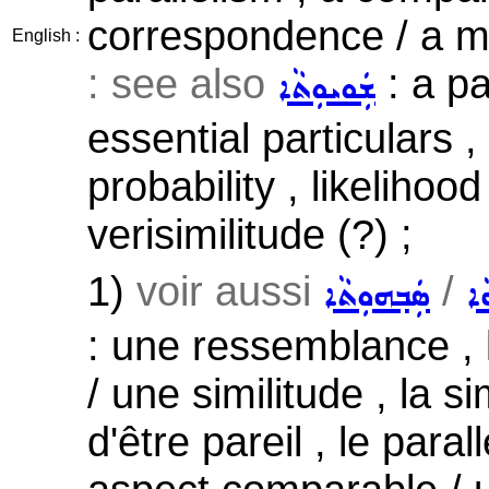
correspondence / a ma
English :
: see also
: a pa
ܫܲܘܝܘܼܬܵܐ
essential particulars ,
probability , likelihoo
verisimilitude (?) ;
1)
voir aussi
/
ܵܐ
ܣܲܒ݂ܗܘܼܬܵܐ
: une ressemblance , 
/ une similitude , la sim
d'être pareil , le para