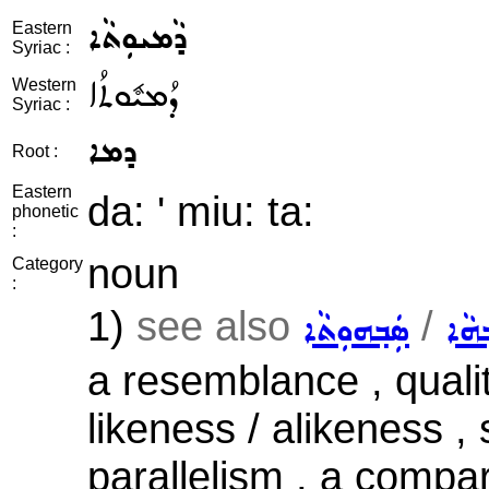
ܕܵܡܝܘܼܬܵܐ
Eastern
Syriac :
ܕܳܡܝܽܘܬܳܐ
Western
Syriac :
ܕܡܐ
Root :
Eastern
da: ' miu: ta:
phonetic
:
noun
Category
:
1)
see also
/
݂ܗܵܐ
ܣܲܒ݂ܗܘܼܬܵܐ
a resemblance , qualit
likeness / alikeness , s
parallelism , a compa