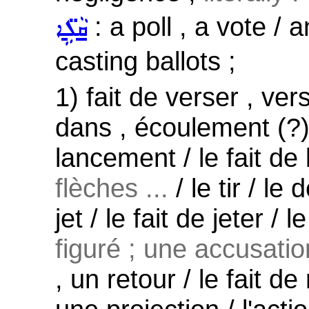
: a poll , a vote / a
ܩܵܠܹ̈ܐ
casting ballots ;
1) fait de verser , ver
dans , écoulement (?)
lancement / le fait de 
flèches ...
/ le tir / l
jet / le fait de jeter / 
figuré ; une accusation
, un retour / le fait d