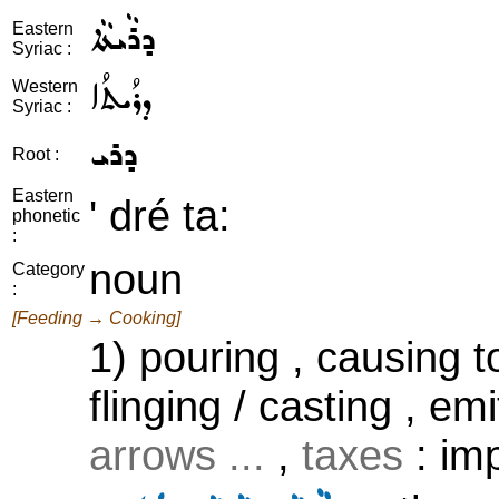
ܕܪܵܝܬܵܐ
Eastern
Syriac :
ܕܪܳܝܬܳܐ
Western
Syriac :
ܕܪܝ
Root :
Eastern
' dré ta:
phonetic
:
noun
Category
:
[Feeding → Cooking]
1) pouring , causing to
flinging / casting , em
arrows ...
,
taxes
: imp