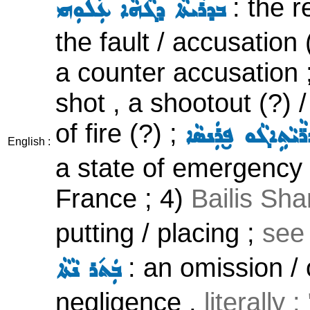
: the r
ܒܕܪܵܝܬܵܐ ܕܓܵܗܵܐ ܥܲܠܘܼܗܝ
the fault / accusation
a counter accusation ;
shot , a shootout (?) 
of fire (?) ;
ܵܝܵܬܹܐܓܵܘ ܦ̮ܪܲܢܣܵܐ
English :
a state of emergency a
France ; 4)
Bailis Sh
putting / placing ;
see
: an omission / o
ܒܲܬ݇ܪ ܢܵܬܵܐ
negligence ,
literally 