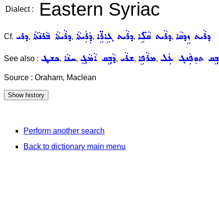
Eastern Syriac
Dialect :
ܕܪܵܝܬ ܙܸܕܩܵܐ
ܕܪܵܝܬ ܩܵܠܹ̈ܐ
ܕܪܵܝܬ ܓܹܐܪܹ̈ܐ
ܕܲܪܲܝܬܵܐ
ܕܪܵܝܬܵܐ ܒܵܪܢܵܬܵܐ
ܕܪܝ
Cf.
,
,
,
,
,
ܵܒ݂ܸܩ ܬܘܼܦܲܢܓ ܥܲܠ
ܡܪܵܦܹܐ
ܫܪܵܝ
ܕܵܒ݂ܸܩ ܐܵܡܵܓ̰
ܚܢܵܐ
ܟܫܛ
See also :
,
,
,
,
,
Source : Oraham, Maclean
Perform another search
Back to dictionary main menu