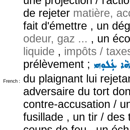
une projection / l'actio
de rejeter
matière, acc
fait d'émettre , un dé
odeur, gaz ...
, un écou
liquide
,
impôts / taxes
prélèvement ;
ܵܗܵܐ ܥܲܠܘܼܗܝ
du plaignant lui rejet
French :
adversaire du tort don
contre-accusation / un
fusillade , un tir / des
coups de feu , un éch