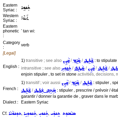
Eastern
ܬܲܢܘܹܐ
Syriac :
Western
ܬܰܢܘܶܐ
Syriac :
Eastern
phonetic
' tan wi:
:
Category
verb
:
[Legal]
ܫܵܪܹܛ
ܣܵܐܹܡ
ܩܵܨܹܨ
1)
transitive ; see also
/
/
: to stipulate
English :
ܬܲܢܘܼܝܼ
ܣܵܛܹܦ
ܩܵܨܹܨ
ܫܵܪܹܛ
ܲܪܛ
intransitive ; see also
/
/
/
/
enjoin stipuler , to set in stone
activities, decisions, ru
ܫܵܪܹܛ
ܣܵܐܹܡ
ܩܵܨܹܨ
1)
transitif ; voir aussi
/
/
: stipuler , s
French :
ܫܵܪܹܛ
ܡܲܬܸܒ݂ ܫܲܪܛ
/
: stipuler , prescrire / prévoir / é
garantir / donner la garantie de , graver dans le mar
Dialect :
Eastern Syriac
ܣܝܵܡܘܼܬ ܬܸܢܘܲܝ
ܬܲܢܘܝܼ
ܬܲܢܘܘܼܝܹܐ
ܬܘܼܢܘܵܝܵܐ
Cf.
,
,
,