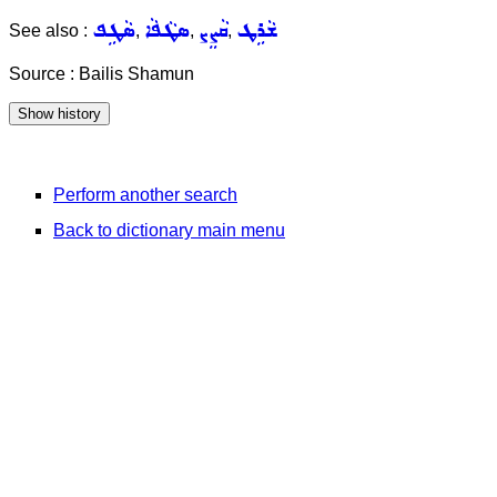
ܫܵܪܹܛ
ܩܵܨܸܨ
ܣܛܵܦܵܐ
ܣܵܛܹܦ
See also :
,
,
,
Source : Bailis Shamun
Perform another search
Back to dictionary main menu