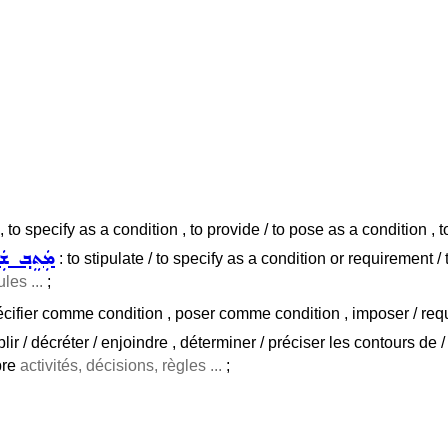
 , to specify as a condition , to provide / to pose as a condition ,
ܡܲܬܸܒ݂ ܫ
: to stipulate / to specify as a condition or requirement / 
les ...
;
pécifier comme condition , poser comme condition , imposer / requ
tablir / décréter / enjoindre , déterminer / préciser les contours de 
bre
activités, décisions, règles ...
;