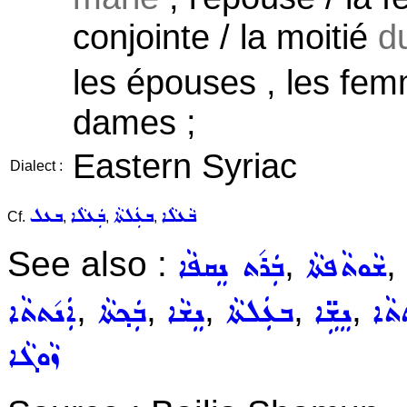
conjointe / la moitié
d
les épouses , les fem
dames ;
Eastern Syriac
Dialect :
ܒܵܥܠܵܐ
ܒܥܲܠܬܵܐ
ܒܲܥܠܵܐ
ܒܥܠ
Cf.
,
,
,
See also :
,
,
ܫܵܘܬܵܦܬܵܐ
ܒܲܪ݇ܬ ܢܸܩܦܵܐ
,
,
,
,
,
ܬܬܵܐ
ܢܸܫܹ̈ܐ
ܒܥܲܠܬܵܐ
ܢܸܫܵܐ
ܒܲܟ݂ܬܵܐ
ܐܲܢ݇ܬܬܵܐ
ܙܵܘܓܵܐ