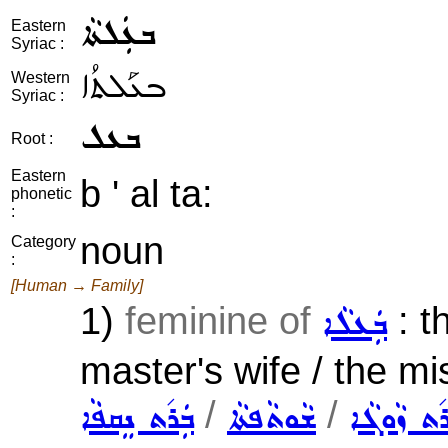
ܒܥܲܠܬܵܐ
Eastern
Syriac :
ܒܥܰܠܬܳܐ
Western
Syriac :
ܒܥܠ
Root :
Eastern
b ' al ta:
phonetic
:
noun
Category
:
[Human → Family]
1)
feminine of
: th
ܒܲܥܠܵܐ
master's wife / the mi
/
/
ܪ݇ܬ ܙܵܘܓܵܐ
ܫܵܘܬܵܦܬܵܐ
ܒܲܪ݇ܬ ܢܸܩܦܵܐ