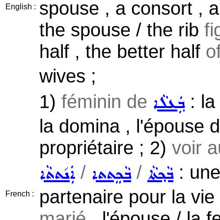
spouse , a consort , a
English :
the spouse / the rib
f
half , the better half
o
wives ;
1)
féminin de
: la
ܒܲܥܠܵܐ
la domina , l'épouse d
propriétaire ; 2)
voir 
/
/
: une
ܒܵܟ݂ܬܵܐ
ܒܵܟܸܬܬܐ
ܐܲܢ݇ܬܬܵܐ
partenaire pour la vi
French :
marié
, l'épouse / la 