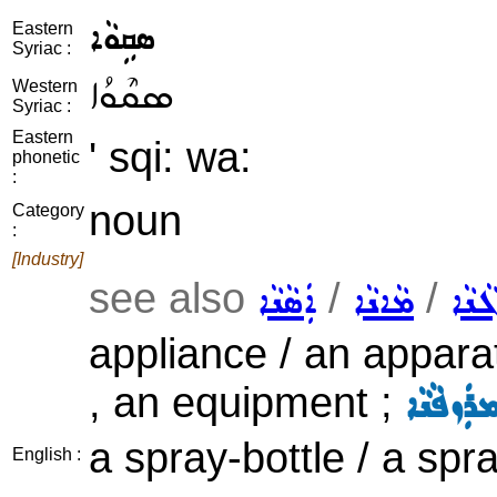
ܣܩܹܘܵܐ
Eastern
Syriac :
ܣܩܶܘܳܐ
Western
Syriac :
Eastern
' sqi: wa:
phonetic
:
noun
Category
:
[Industry]
see also
/
/
ܵܢܵܐ
ܡܵܐܢܵܐ
ܐܲܣܵܢܵܐ
appliance / an appara
, an equipment ;
ܪܲܙܦܵܢܵܐ
a spray-bottle / a spr
English :