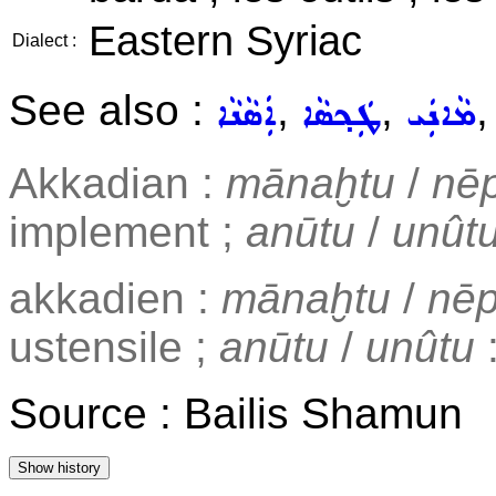
Eastern Syriac
Dialect :
See also :
,
,
ܡܵܐܢܲܝ
ܛܲܟ݂ܣܵܐ
ܐܲܣܵܢܵܐ
Akkadian :
mānaḫtu
/
nē
implement ;
anūtu
/
unût
akkadien :
mānaḫtu
/
nē
ustensile ;
anūtu
/
unûtu
:
Source : Bailis Shamun