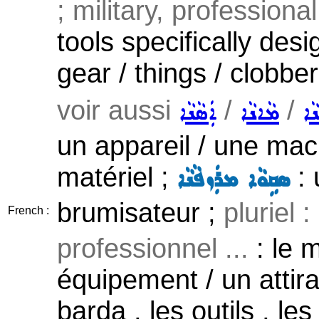
; military, professional 
tools specifically desi
gear / things / clobber
voir aussi
/
/
ܵܐ
ܡܵܐܢܵܐ
ܐܲܣܵܢܵܐ
un appareil / une mac
matériel ;
: 
ܣܩܹܘܵܐ ܡܪܲܙܦܵܢܵܐ
brumisateur ;
pluriel :
French :
professionnel ...
: le m
équipement / un attirail
barda , les outils , les 