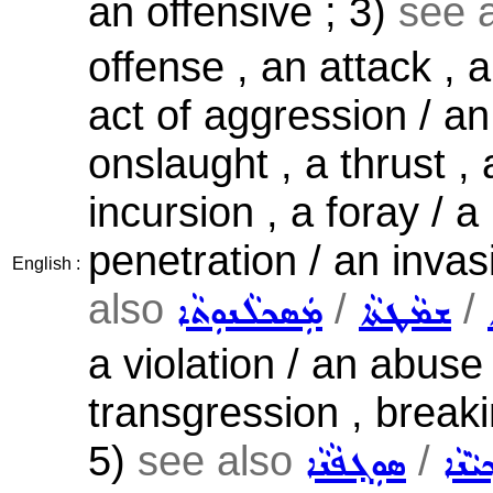
an offensive ; 3)
see 
offense , an attack , a
act of aggression / an
onslaught , a thrust , 
incursion , a foray / a
penetration / an invas
English :
also
/
/
ܫܡܵܛܬܵܐ
ܡܲܣܟܠܵܢܘܼܬܵܐ
a violation / an abuse
transgression , breakin
5)
see also
/
݂ܝܵܢܵܐ
ܣܘܼܓ݂ܦܵܢܵܐ