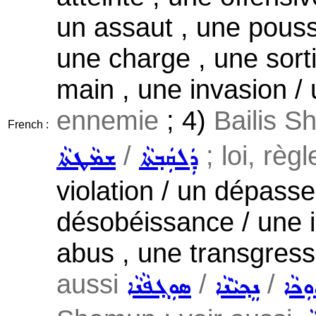
un assaut , une pouss
une charge , une sorti
main , une invasion /
ennemie
; 4)
Bailis S
French :
/
; loi, règl
ܕܲܠܩܲܒ݂ܬܵܐ
ܫܡܵܛܬܵܐ
violation / un dépass
désobéissance / une in
abus , une transgress
aussi
/
/
ܼܟܵܐ
ܢܸܟ݂ܝܵܢܵܐ
ܣܘܼܓ݂ܦܵܢܵܐ