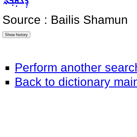
ܕܲܠܩܲܒ݂ܬܵܐ
Source : Bailis Shamun
Perform another searc
Back to dictionary ma