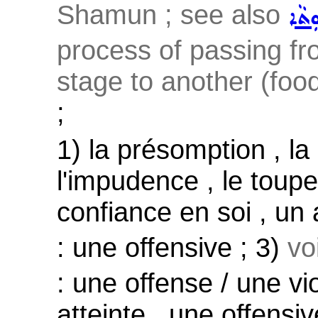
Shamun ; see also
ܼܬܵܐ
process of passing fr
stage to another (foo
;
1) la présomption , la 
l'impudence , le toupet
confiance en soi , un
: une offensive ; 3)
vo
: une offense / une vi
atteinte , une offensi