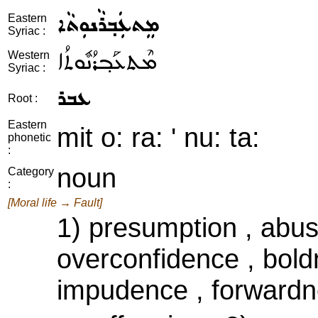
ܡܸܬܥܲܒ݂ܪܵܢܘܼܬܵܐ
Eastern
Syriac :
ܡܶܬܥܰܒ݂ܪܳܢܽܘܬܳܐ
Western
Syriac :
ܥܒܪ
Root :
Eastern
mit o: ra: ' nu: ta:
phonetic
:
noun
Category
:
[Moral life → Fault]
1) presumption , abu
overconfidence , boldn
impudence , forwardn