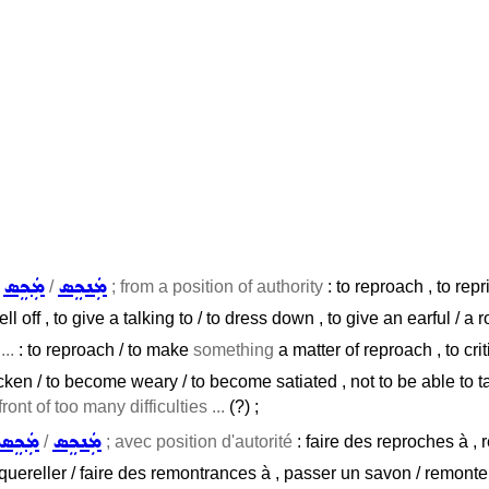
ܡܲܢܟܸܣ
ܡܲܟܸܣ
/
/
; from a position of authority
: to reproach , to repr
tell off , to give a talking to / to dress down , to give an earful / a
..
: to reproach / to make
something
a matter of reproach , to cri
icken / to become weary / to become satiated , not to be able to t
front of too many difficulties ...
(?) ;
ܡܲܢܟܸܣ
ܡܲܟܸܣ
/
; avec position d'autorité
: faire des reproches à , r
/ quereller / faire des remontrances à , passer un savon / remonter