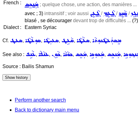
French :
ܡܲܢܟܸܣ
; quelque chose, une action, des manières ...
ܓܸܙ
ܣܵܩܹܕ
ܓܵܥܹܡ
ܓܵܥܹܨ
avec ; 3)
intransitif ; voir aussi
/
/
/
blasé , se décourager
devant trop de difficultés ...
(?)
Dialect :
Eastern Syriac
ܡܸܣܬܲܥܛܵܢܘܼܬܵܐ
ܣܥܵܛܵܐ
ܣܵܥܹܛ
ܣܥܝܼܛܵܐ
ܣܘܼܥܵܛܵܐ
ܣܥܛ
Cf.
,
,
,
,
,
ܢܟ݂ܘܼܣܹܐ
ܡܲܢܟܸܣ
ܡܲܟܘܼܣܹܐ
ܡܲܟܸܣ
ܟܘܵܢܵܐ
ܟܵܘܹܢ
ܥܢܵܦܵܐ
ܥܵܢܹܦ
See also :
,
,
,
,
,
,
,
Source : Bailis Shamun
Perform another search
Back to dictionary main menu