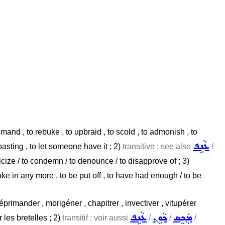
imand , to rebuke , to upbraid , to scold , to admonish , to
ܥܵܢܹܦ
 roasting , to let someone have it ; 2)
transitive ; see also
/
ticize / to condemn / to denounce / to disapprove of ; 3)
ake in any more , to be put off , to have had enough / to be
éprimander , morigéner , chapitrer , invectiver , vitupérer
ܡܲܟܸܣ
ܟܵܘܹܢ
ܥܵܢܹܦ
 les bretelles ; 2)
transitif ; voir aussi
/
/
/