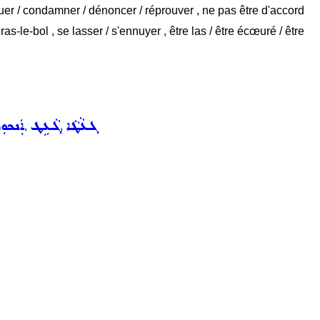
quer / condamner / dénoncer / réprouver , ne pas être d'accord
as-le-bol , se lasser / s'ennuyer , être las / être écœuré / être
ܓܥܵܛܵܐ
ܓܵܥܹܛ
ܐܲܢܟܘܼܪ
,
,