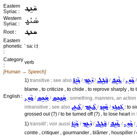
Eastern
ܣܵܥܹܛ
Syriac :
Western
ܣܳܥܶܛ
Syriac :
ܣܥܛ
Root :
Eastern
phonetic
' sa: i:ṭ
:
Category
verb
:
[Human → Speech]
ܟܵܘܹܢ
ܥܵܢܹܦ
ܒܵܓܹܠ
ܙܵܥܹܡ
ܟܵܐܹܪ
1)
transitive ; see also
/
/
/
/
blame , to criticize , to chide , to reprove sharply , to 
English :
ܟܵܘܹܢ
ܡܲܟܸܣ
ܡܲܢܟܸܣ
/
/
; something, manners, an action .
ܓܲܢܓܸܙ
ܣܵܩܹܕ
ܓܵܥܹܡ
ܓܵܥܹܨ
intransitive ; see also
/
/
/
: to s
grossed out (?) / to be turned off (?) , to lose heart
in 
ܟܵܘܹܢ
ܥܵܢܹܦ
ܒܵܓܹܠ
ܙܵܥܹܡ
ܟܵܐܹܪ
1)
transitif ; voir aussi
/
/
/
/
/
contre , critiquer , gourmander , blâmer , houspiller 