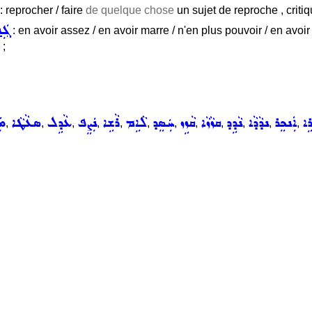
: reprocher / faire
de quelque chose
un sujet de reproche , criti
ܓܲܢ
: en avoir assez / en avoir marre / n'en plus pouvoir / en avoir r
 ;
ܹܐ
ܐܲܢܟܸܪ
ܢܕܵܕܵܐ
ܢܵܕܹܕ
ܩܙܵܙܵܐ
ܩܵܙܹܙ
ܚܲܣܸܕ
ܠܵܐܹܡ
ܪܵܫܹܐ
ܢܲܨܸܦ
ܥܵܕܹܠ
ܣܥܵܛܵܐ
ܡܲ
,
,
,
,
,
,
,
,
,
,
,
,