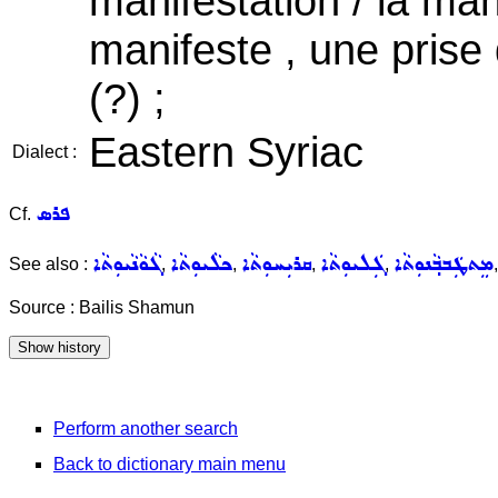
manifestation / la man
manifeste , une prise 
(?) ;
Eastern Syriac
Dialect :
ܦܪܣ
Cf.
ܡܸܬܛܲܒܒ݂ܵܢܘܼܬܵܐ
ܓܲܠܝܘܼܬܵܐ
ܩܪܝܼܚܘܼܬܵܐ
ܟܠܵܝܘܼܬܵܐ
ܓܵܘܵܢܵܝܘܼܬܵܐ
See also :
,
,
,
,
Source : Bailis Shamun
Perform another search
Back to dictionary main menu