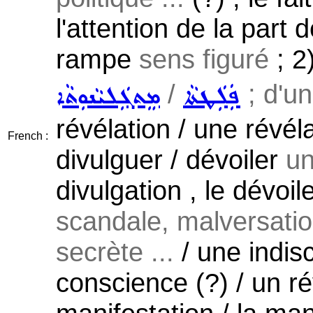
l'attention de la part 
rampe
sens figuré
; 2
/
; d'un
ܦܲܠܲܛܬܵܐ
ܡܸܬܓܲܠܝܵܢܘܼܬܵܐ
révélation / une révélat
French :
divulguer / dévoiler
un
divulgation , le dévoi
scandale, malversation
secrète ...
/ une indisc
conscience (?) / un r