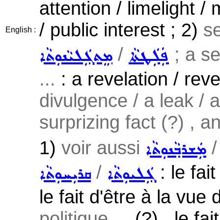
attention / limelight /
/ public interest ; 2)
s
English :
/
; a se
ܦܲܠܲܛܬܵܐ
ܡܸܬܓܲܠܝܵܢܘܼܬܵܐ
...
: a revelation / rev
divulgence / a leak / a
surprizing fact (?) , a
1)
voir aussi
ܡܲܫܪܒ݂ܵܢܘܼܬܵܐ
/
: le fai
ܓܲܠܝܘܼܬܵܐ
ܩܪܝܼܚܘܼܬܵܐ
le fait d'être à la vue
politique ...
(?) , le fa