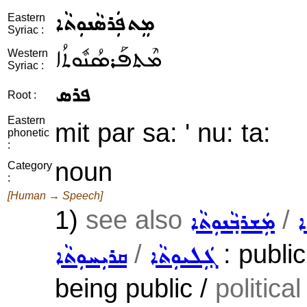
ܡܸܬܦܲܪܣܵܢܘܼܬܵܐ
Eastern
Syriac :
ܡܶܬܦܰܪܣܳܢܽܘܬܳܐ
Western
Syriac :
ܦܪܣ
Root :
Eastern
mit par sa: ' nu: ta:
phonetic
:
noun
Category
:
[Human → Speech]
1)
see also
/
ܐ
ܡܲܫܪܒ݂ܵܢܘܼܬܵܐ
/
: public
ܓܲܠܝܘܼܬܵܐ
ܩܪܝܼܚܘܼܬܵܐ
being public /
political 