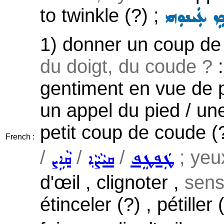
to twinkle (?) ;
ܹܙ ܥܲܝܢܘܼܗܝ
1) donner un coup de
du doigt, du coude ?
:
gentiment en vue de p
un appel du pied / une
petit coup de coude (?
French :
/
/
/
; yeu
ܛܲܦܛܸܦ
ܩܝܵܨܵܐ
ܩܵܐܹܨ
d'œil , clignoter ,
sens
étinceler (?) , pétiller 