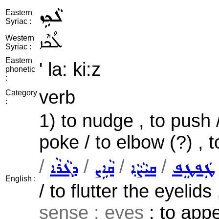
ܠܵܟܹܙ
Eastern
Syriac :
ܠܳܟܶܙ
Western
Syriac :
Eastern
' la: ki:z
phonetic
:
verb
Category
:
1) to nudge , to push 
poke / to elbow (?) , t
/
/
/
/
ܛܲܦܛܸܦ
ܩܝܵܨܵܐ
ܩܵܐܹܨ
ܕܓܵܪܵܐ
English :
/ to flutter the eyelids
sense ; eyes
: to appe