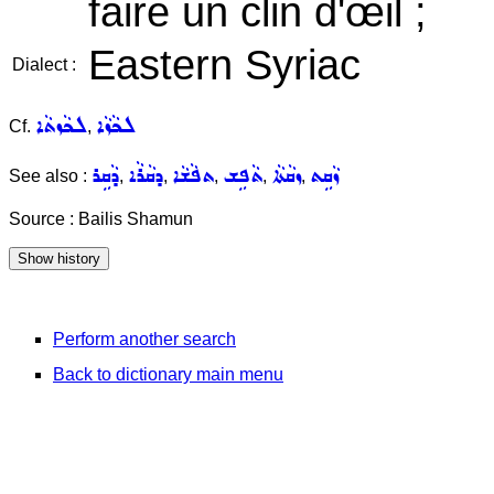
faire un clin d'œil ;
Eastern Syriac
Dialect :
ܠܟܵܙܵܐ
ܠܟܵܙܬܵܐ
Cf.
,
ܙܵܩܹܬ
ܙܩܵܬܵܐ
ܬܵܦܹܫ
ܬܦܵܫܵܐ
ܕܩܵܪܵܐ
ܕܵܩܹܪ
See also :
,
,
,
,
,
Source : Bailis Shamun
Perform another search
Back to dictionary main menu