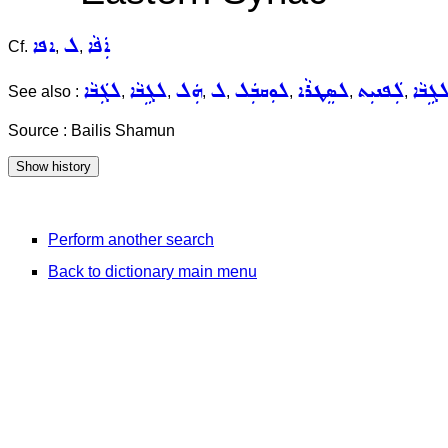
ܐܲܦܵܐ
ܠ
ܐܦܐ
Cf.
,
,
ܓܹܒܵܐ
ܠܲܦܢܝܼܬ
ܠܣܸܛܪܵܐ
ܠܘܼܩܒܲܠ
ܠ
ܗܲܠ
ܠܓܹܒܵܐ
ܠܓܲܒܵܐ
See also :
,
,
,
,
,
,
,
Source : Bailis Shamun
Perform another search
Back to dictionary main menu