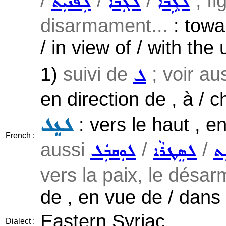
/
/
/
; fi
ܠܓܹܒܵܐ
ܠܓܲܒܵܐ
ܠܲܦܢܝܼܬ
disarmament...
: towa
/ in view of / with the
1)
suivi de
; voir au
ܠ
en direction de , à / 
: vers le haut , e
ܠܥܸܠ
French :
aussi
/
/
ܼܬ
ܠܣܸܛܪܵܐ
ܠܘܼܩܒܲܠ
vers la paix, le désar
de , en vue de / dans l
Eastern Syriac
Dialect :