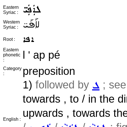
ܠܐܲܦܲܝ̈
Eastern
Syriac :
ܠܐܰܦܰܝ̈
Western
Syriac :
ܐܦܐ
Root :
Eastern
l ' ap pé
phonetic
:
preposition
Category
:
1)
followed by
; see
ܠ
towards , to / in the di
upwards , towards the
English :