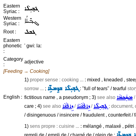
Eastern
ܓܒ݂ܝܼܠܵܐ
Syriac :
Western
ܓܒ݂ܺܝܠܳܐ
Syriac :
ܓܒܠ
Root :
Eastern
phonetic
' gwi: la:
:
Category
adjective
:
[Feeding → Cooking]
1)
proper sense : cooking ...
: mixed , kneaded , stee
ܓܒ݂ܝܼܠܵܐ ܒܕܸܡܥܹ̈ܐ
sorrow ...
;
: "full of tears" / tearful
stor
ܡܣܲܟܡܵܐ
English :
fictitious name , a pseudonym ; 3)
see also
ܓܒ݂ܝܼܠܵܐ
ܙܹܐܦܵܢܵܝܵܐ
ܙܹܐܦܵܢܵܐ
care ; 4)
see also
/
/
; document, c
/ disingenuous / insincere / fraudulent , counterfeit 
1)
sens propre : cuisine ...
: mélangé , malaxé , pétri 
ܐ ܒܕܸܡܥܹ̈ܐ
rempli de / empli de / chargé de / plein de ;