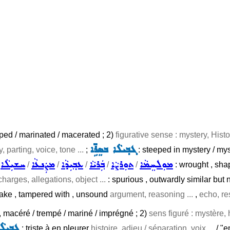
ped / marinated / macerated ; 2)
figurative sense : mystery, Histo
ܓܒ݂ܝܠܵܐ ܒܣܸܪܹ̈ܐ
y, parting, voice, tone ...
;
: steeped in mystery / mys
ܡܘܼܠܚܸܡܵܐ
ܬܘܼܪܨܵܐ
ܒܲܪܝܵܐ
ܥܒ݂ܝܼܕܵܐ
ܡܨܲܢܥܵܐ
ܚܫܝܼܠܵܐ
/
/
/
/
/
/
: wrought , shap
harges, allegations, object ...
: spurious , outwardly similar but n
/ fake , tampered with , unsound
argument, reasoning ...
,
echo, re
, macéré / trempé / mariné / imprégné ; 2)
sens figuré : mystère, h
ܓܒ݂ܝܼܠܵ
: triste à en pleurer
histoire, adieu / séparation, voix ...
/ "e