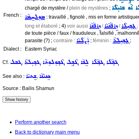
ܐ ܐܵܘ ܫܐܝܼܠܵܐ
chargé de mystère /
plein de mystères
;
French :
ܡܘܼܠܚܸܡܵܐ
: travaillé , fignolé , mis en forme artistiq
ܓܒ݂ܝܼܠܵܐ
ܙܹܐܦܵܢܵܝܵܐ
ܙܹܐܦܵܢܵܐ
long et élaboré
; 4)
voir aussi
/
/
;
de toute pièce / faux / frauduleux , falsifié , malhonn
ܓܒ݂ܝܼܠܬܵܐ
ܐܲܨܠܵܝܵܐ
parasite (?) ;
contraire :
;
féminin :
;
Dialect :
Eastern Syriac
ܓܒ݂ܵܠܵܐ
ܓܒ݂ܵܠܵܐ ܠܸܒܵܐ
ܓܵܒ݂ܸܠ
ܓܵܒ݂ܘܼܠܘܼܬܵܐ
ܓܒ݂ܝܼܠܬܵܐ
ܓܒܠ
Cf.
,
,
,
,
,
ܟܸܢܝܵܢܵܐ
ܫܸܬܝܵܐ
See also :
,
Source : Bailis Shamun
Perform another search
Back to dictionary main menu