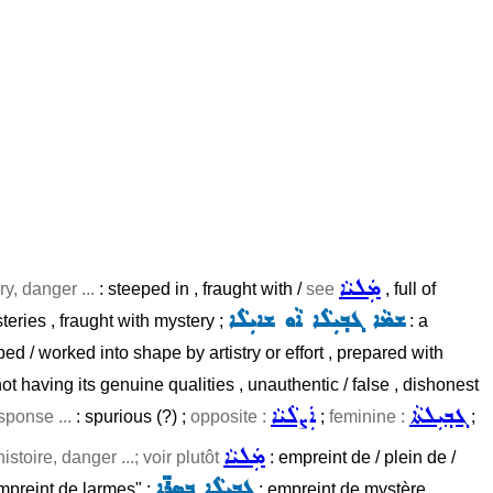
ܡܲܠܝܵܐ
ry, danger ...
: steeped in , fraught with /
see
, full of
ܫܡܵܐ ܓܒ݂ܝܼܠܵܐ ܐܵܘ ܫܐܝܼܠܵܐ
teries , fraught with mystery ;
: a
ed / worked into shape by artistry or effort , prepared with
ot having its genuine qualities , unauthentic / false , dishonest
ܓܒ݂ܝܼܠܬܵܐ
ܐܲܨܠܵܝܵܐ
sponse ...
: spurious (?) ;
opposite :
;
feminine :
;
ܡܲܠܝܵܐ
istoire, danger ...; voir plutôt
: empreint de / plein de /
ܓܒ݂ܝܠܵܐ ܒܣܸܪܹ̈ܐ
mpreint de larmes" ;
: empreint de mystère ,