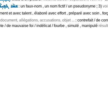
ܫܡܵܐ ܓܒ݂ܝܼܠܵ
: un faux-nom , un nom fictif / un pseudonyme ; 3)
voi
uement et avec talent , élaboré avec effort , préparé avec soin , fo
 document, allégations, accusations, objet ...
: contrefait / de con
ête / de mauvaise foi / indélicat / fourbe , simulé , manipulé
résult