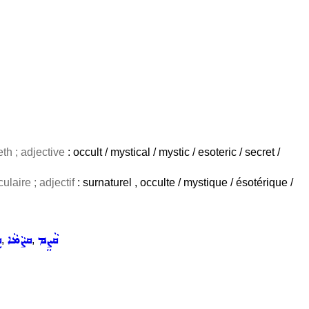
th ; adjective
: occult / mystical / mystic / esoteric / secret /
ulaire ; adjectif
: surnaturel , occulte / mystique / ésotérique /
ܩܵܨܸܡ
ܩܨܵܡܵܐ
ܩ
,
,