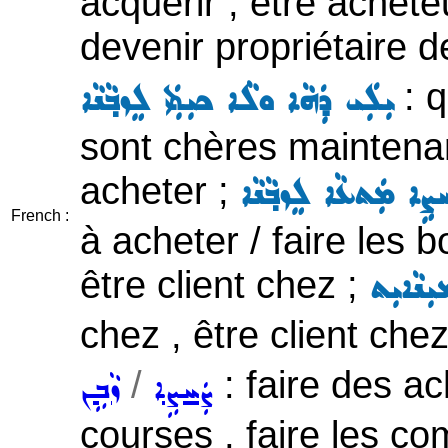
acquérir , être achete
devenir propriétaire d
: q
ܝܼܠܲܝ ܕܲܗܵܐ ܘܠܵܐ ܟܝܼܬܲܝ ܠܸܙܒ݂ܵܢܵܐ
sont chères maintenan
acheter ;
ܚܨܹܐ ܡܲܬܥܵܐ ܠܸܙܒ݂ܵܢܵܐ
French :
à acheter / faire les b
être client chez ;
ܝܼܢܵܐܝܼܬ
chez , être client chez
/
: faire des ac
ܨܲܚܨܹܐ
ܙܵܒܹܢ
courses , faire les co