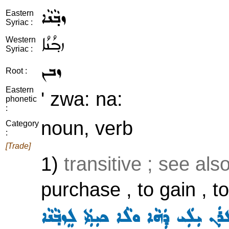
ܙܒ݂ܵܢܵܐ
Eastern
Syriac :
ܙܒ݂ܳܢܳܐ
Western
Syriac :
ܙܒܢ
Root :
Eastern
' zwa: na:
phonetic
:
noun, verb
Category
:
[Trade]
1)
transitive ; see als
purchase , to gain , t
ܓ݂ܪܲܢ ܝܼܠܲܝ ܕܲܗܵܐ ܘܠܵܐ ܟܝܼܬܲܝ ܠܸܙܒ݂ܵܢܵܐ