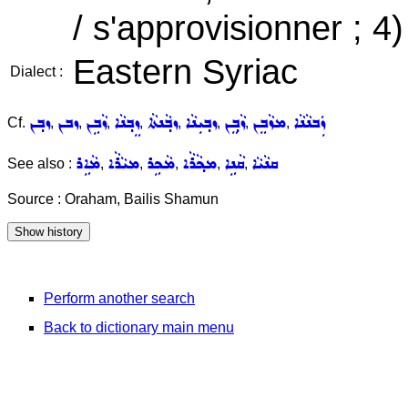
/ s'approvisionner ; 4
Eastern Syriac
Dialect :
ܙܲܒܢܵܢܵܐ
ܡܙܵܒܸܢ
ܙܵܒ݂ܸܢ
ܙܒ݂ܝܼܢܵܐ
ܙܒ݂ܵܢܬܵܐ
ܙܸܒ݂ܢܵܐ
ܙܵܒܹܢ
ܙܒܢ
ܙܒ݂ܢ
Cf.
,
,
,
,
,
,
,
,
ܩܢܵܝܵܐ
ܩܵܢܹܐ
ܡܟ݂ܵܪܵܐ
ܡܵܟܹܪ
ܡܝܵܪܵܐ
ܡܵܐܹܪ
See also :
,
,
,
,
,
Source : Oraham, Bailis Shamun
Perform another search
Back to dictionary main menu