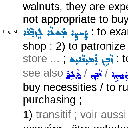
walnuts, they are exp
not appropriate to bu
: to exa
ܨܲܚܨܹܐ ܡܲܬܥܵܐ ܠܸܙܒ݂ܵܢܵܐ
English :
shop ; 2) to patronize
store ...
;
: t
ܙܵܒܹܢ ܐܲܡܝܼܢܵܐܝܼܬ
see also
/
/
ܲܚܨܹܐ
ܙܵܒܹܢ
ܬܵܓܹܪ
buy necessities / to r
purchasing ;
1)
transitif ; voir auss