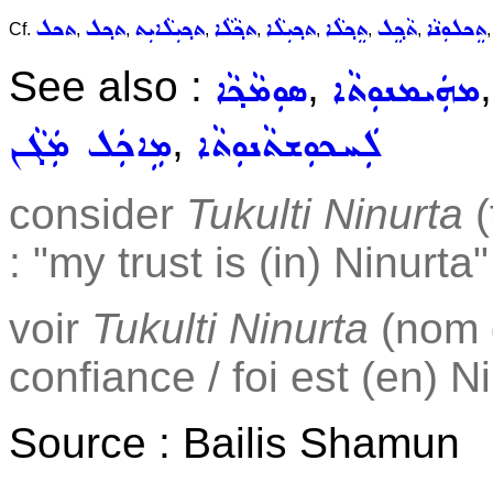
ܬܸܟܠܘܼܢܵܐ
ܬܵܟ݂ܸܠ
ܬܸܟ݂ܠܵܐ
ܬܟ݂ܝܼܠܵܐ
ܬܟ݂ܵܠܵܐ
ܬܟ݂ܝܼܠܵܐܝܼܬ
ܬܟ݂ܠ
ܬܟܠ
Cf.
,
,
,
,
,
,
,
See also :
,
ܡܗܲܝܡܢܘܼܬܵܐ
ܣܘܼܡܵܟ݂ܵܐ
,
ܠܲܚܟܘܼܫܬܵܢܘܼܬܵܐ
ܡܹܐܟܲܠ ܡܲܓܵܢ
consider
Tukulti Ninurta
(
: "my trust is (in) Ninurta"
voir
Tukulti Ninurta
(nom d
confiance / foi est (en) N
Source : Bailis Shamun