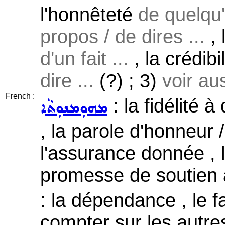
l'honnêteté
de quelqu
propos / de dires ...
, 
d'un fait ...
, la crédibi
dire ...
(?) ; 3)
voir au
French :
: la fidélité 
ܡܗܘܼܡܢܘܼܬܵܐ
, la parole d'honneur 
l'assurance donnée , 
promesse de soutien 
: la dépendance , le f
compter sur les autre