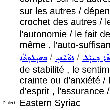
sur les autres / dépen
crochet des autres / l
l'autonomie / le fait 
même , l'auto-suffisa
/
/
ܬܵܐ ܕܚܝܼܵܠ
ܪܘܵܚܵܢܝܼ
ܒܗܝܼܠܘܼܬܵܐ
de stabilité , le senti
crainte ou d'anxiété / l
d'esprit , l'assurance 
Eastern Syriac
Dialect :