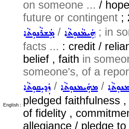
on someone ...
/ hop
future or contingent
; 
/
; in s
ܗܲܝܡܵܢܘܼܬܵܐ
ܡܲܫܪܵܢܘܼܬܵܐ
facts ...
: credit / relia
belief , faith
in someon
someone's, of a report
/
/
ܢܘܼܬܵܐ
ܡܗܲܝܡܢܘܼܬܵܐ
ܙܲܕܝܼܩܘܼܬܵܐ
pledged faithfulness 
English :
of fidelity , commitme
allegiance / pledge to