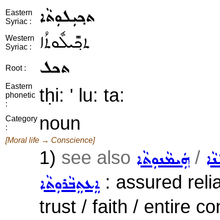
ܬܟ݂ܝܼܠܘܼܬܵܐ
Eastern
Syriac :
ܬܟ݂ܺܝܠܽܘܬܳܐ
Western
Syriac :
ܬܟܠ
Root :
Eastern
tḥi: ' lu: ta:
phonetic
:
noun
Category
:
[Moral life → Conscience]
1)
see also
/
ܢܵܐ
ܗܲܝܡܵܢܘܼܬܵܐ
: assured reli
ܐܸܥܬܸܒܵܪܘܼܬܵܐ
trust / faith / entire 