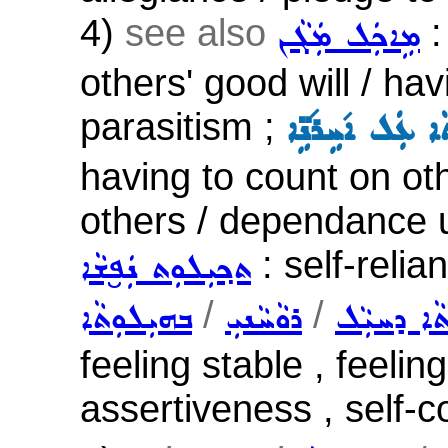
4)
see also
:
ܡܹܐܟܲܠ ܡܲܓܵܢ
others' good will / ha
parasitism ;
ܐ ܥܲܠ ܐ݇ܚܹܪ݇ܢܹ̈ܐ
having to count on oth
others / dependance u
: self-relia
ܬܟ݂ܝܼܠܘܼܬ ܢܲܦ̮ܫܵܐ
/
/
ܬܵܐ ܕܚܝܼܵܠ
ܪܘܵܚܵܢܝܼ
ܒܗܝܼܠܘܼܬܵܐ
feeling stable , feelin
assertiveness , self-c