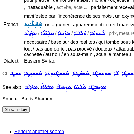
pour preuve , démontré / établi / montré / objectivé , j
, inattaquable ,
activité, acte ...
: parfaitement recevabl
manifestée par l'incohérence de ses mots , un oxym
ܫܲܪܝܼܪܵܐܝܼܬ
French :
: un argument apparemment correct mais vid
ܠܵܚܘܿܡܵܐ
ܘܵܠܝܵܝܵܐ
ܡܙܲܟܝܵܐ
ܡܒܲܪܪܵܐ
ܡܙܲܕܩܵܐ
/
/
/
/
; prix, mesure
nécessaire / basé sur des réalités / qui tombe sous le
tout / pas approprié , pas prouvé / douteux / attaqua
cachette / au noir / en sous-main , sous le manteau ;
Dialect :
Eastern Syriac
ܟܫܸܛܵܐ
ܠܵܐ ܡܘܼܟܫܸܛܵܐ
ܡܲܟܫܲܛܬܵܐ
ܡܲܟܫܛܵܢܘܼܬܵܐ
ܡܲܟܫܘܼܛܹܐ
ܟܫܛ
Cf.
,
,
,
,
,
ܡܘܼܣܒܸܛܵܐ
ܘܵܠܝܵܝܵܐ
ܡܙܲܟܝܵܢܵܐ
ܡܒܲܪܪܵܐ
ܡܙܲܕܩܵܐ
See also :
,
,
,
,
Source : Bailis Shamun
Perform another search