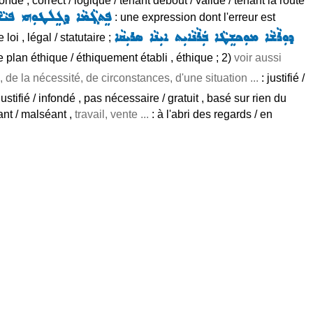
ondé , correct / logique / tenant debout / valide / tenant la route
ܦܸܬܓ݂ܵܡܵܐ ܕܓܸܠܛܘܼܗܝ ܦܝܵܫܵ
: une expression dont l'erreur est
ܕܘܼܪܵܫܵܐ ܡܘܼܟܫܸܛܵܐ ܒܲܪܵܢܵܐܝܼܬ ܐܝܼܢܵܐ ܣܪܝܼܩܵܐ
 loi , légal / statutaire ;
le plan éthique / éthiquement établi , éthique ; 2)
voir aussi
, de la nécessité, de circonstances, d'une situation ...
: justifié /
justifié / infondé , pas nécessaire / gratuit , basé sur rien du
ant / malséant ,
travail, vente ...
: à l'abri des regards / en