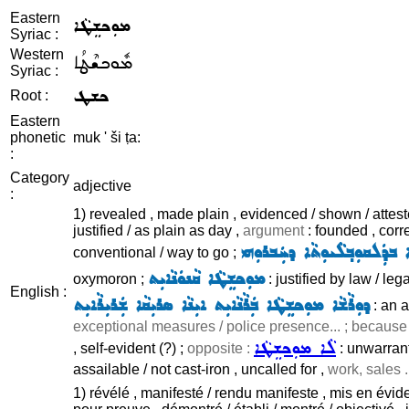
Eastern
ܡܘܼܟܫܸܛܵܐ
Syriac :
Western
ܡܽܘܟܫܶܛܳܐ
Syriac :
ܟܫܛ
Root :
Eastern
phonetic
muk ' ši ṭa:
:
Category
adjective
:
1) revealed , made plain , evidenced / shown / attested
justified / as plain as day ,
argument
: founded , corre
ܒܕܲܠܩܘܼܒ݂ܠܵܝܘܼܬܵܐ ܕܚܲܒܪܘܼܗܝ
conventional / way to go ;
ܡܘܼܟܫܸܛܵܐ ܩܵܢܘܿܢܵܐܝܼܬ
oxymoron ;
: justified by law / leg
English :
ܕܘܼܪܵܫܵܐ ܡܘܼܟܫܸܛܵܐ ܒܲܪܵܢܵܐܝܼܬ ܐܝܼܢܵܐ ܣܪܝܼܩܵܐ ܫܲܪܝܼܪܵܐܝܼܬ
: an a
exceptional measures / police presence... ; because of
ܠܵܐ ܡܘܼܟܫܸܛܵܐ
, self-evident (?) ;
opposite :
: unwarrante
assailable / not cast-iron , uncalled for ,
work, sales .
1) révélé , manifesté / rendu manifeste , mis en évidenc