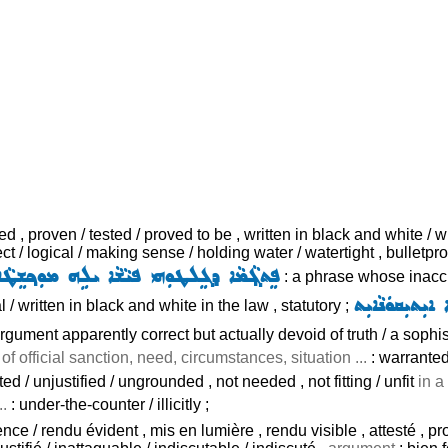
 , proven / tested / proved to be , written in black and white / writ
ct / logical / making sense / holding water / watertight , bulletproo
ܦܸܬܓ݂ܵܡܵܐ ܕܓܸܠܛܘܼܗܝ ܦܝܵܫܵܐ ܝܠܹܗ ܡܘܼܟ݂ܫܸܛܵܐ 
: a phrase whose inaccur
ܐܝܼܬܝܼܩܘܿܢܵܐܝܼܬ
al / written in black and white in the law , statutory ;
rgument apparently correct but actually devoid of truth / a sophi
 official sanction, need, circumstances, situation ...
: warranted 
d / unjustified / ungrounded , not needed , not fitting / unfit
in a
..
: under-the-counter / illicitly ;
e / rendu évident , mis en lumière , rendu visible , attesté , prouv