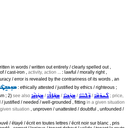
ten in words / written out entirely / clearly spelled out ,
f / cast-iron ,
activity, action ...
: lawful / morally right ,
acy / error is revealed by the contrariness of its words , an
ܡܘܼܟܫܸܛܵܐ 
: ethically attested / justified by ethics / righteous ;
ܠܵܚܘܿܡܵܐ
ܘܵܠܝܵܝܵܐ
ܡܙܲܟܝܵܐ
ܡܒܲܪܪܵܐ
ܡܙܲܕܩܵܐ
sm ; 2)
see also
/
/
/
/
; price,
/ justified / needed / well-grounded , fitting
in a given situation
 given situation
, unproven / unattested / doubtful , unfounded /
é / étayé / écrit en toutes lettres / écrit noir sur blanc , pris