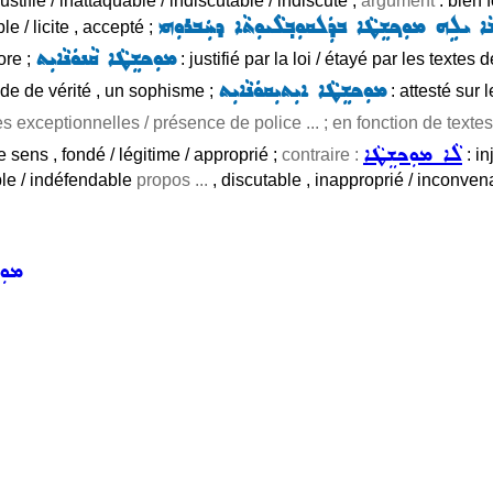
ustifié / inattaquable / indiscutable / indiscuté ,
argument
: bien f
ܐ ܝܠܹܗ ܡܘܼܟ݂ܫܸܛܵܐ ܒܕܲܠܩܘܼܒ݂ܠܵܝܘܼܬܵܐ ܕܚܲܒܪܘܼܗܝ
e / licite , accepté ;
ܡܘܼܟܫܸܛܵܐ ܩܵܢܘܿܢܵܐܝܼܬ
ore ;
: justifié par la loi / étayé par les textes de
ܡܘܼܟܫܸܛܵܐ ܐܝܼܬܝܼܩܘܿܢܵܐܝܼܬ
e de vérité , un sophisme ;
: attesté sur 
s exceptionnelles / présence de police ... ; en fonction de textes
ܠܵܐ ܡܘܼܟܫܸܛܵܐ
 sens , fondé / légitime / approprié ;
contraire :
: in
ble / indéfendable
propos ...
, discutable , inapproprié / inconven
ܡܘܼ