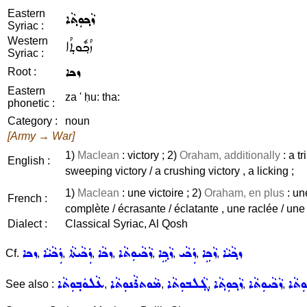
Eastern
ܙܵܟ݂ܘܼܬ݂ܵܐ
Syriac :
Western
ܙܳܟ݂ܽܘܬ݂ܳܐ
Syriac :
ܙܟܐ
Root :
Eastern
za ' ḥu: tha:
phonetic :
Category :
noun
[Army → War]
1)
Maclean
: victory ; 2)
Oraham, additionally
: a t
English :
sweeping victory / a crushing victory , a licking ;
1)
Maclean
: une victoire ; 2)
Oraham, en plus
: un
French :
complète / écrasante / éclatante , une raclée / une
Dialect :
Classical Syriac, Al Qosh
ܙܟ݂ܵܝܵܐ
ܙܵܟܹܐ
ܙܲܟܵܝ
ܙܵܟ݂ܹܐ
ܙܵܟܵܝܘܼܬܵܐ
ܙܟܵܐ
ܙܲܟܵܝܬܵܐ
ܙܲܟܵܝܵܐ
ܙܟܐ
Cf.
,
,
,
,
,
,
,
,
ܘܼܬܵܐ
ܙܵܟܵܝܘܼܬܵܐ
ܙܵܟ݂ܘܼܬ݂ܵܐ
ܓ݂ܵܠܒܘܼܬܵܐ
ܡܵܘܬܪܵܢܘܼܬܵܐ
ܥܵܠܘܿܒ݂ܘܼܬܵܐ
See also :
,
,
,
,
,