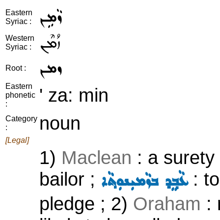
ܙܵܡܹܢ
Eastern
Syriac :
ܙܳܡܶܢ
Western
Syriac :
ܙܡܢ
Root :
Eastern
' za: min
phonetic
:
noun
Category
:
[Legal]
1)
Maclean
: a surety
bailor ;
: to
ܥܵܒ݂ܸܕ ܒܙܵܡܝܼܢܘܼܬ݂ܵܐ
pledge ; 2)
Oraham
: 