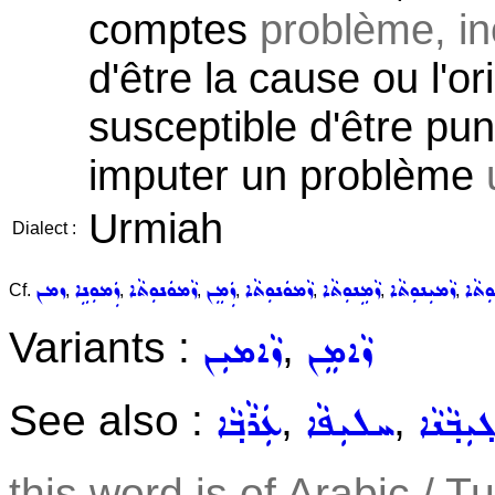
comptes
problème, inc
d'être la cause ou l'o
susceptible d'être pun
imputer un problème
Urmiah
Dialect :
ܘܼܬܵܐ
ܙܵܡܝܼܢܘܼܬܵܐ
ܙܵܡܹܢܘܼܬܵܐ
ܙܵܡܘܿܢܘܼܬܵܐ
ܙܲܡܸܢ
ܙܵܡܘܿܢܘܼܬܵܐ
ܙܲܡܘܼܢܹܐ
ܙܡܢ
Cf.
,
,
,
,
,
,
,
Variants :
,
ܙܵܐܡܸܢ
ܙܵܐܡܝܼܢ
See also :
,
,
ܼܒ݂ܵܢܵܐ
ܚܠܝܼܦܵܐ
ܥܲܪܵܒ݂ܵܐ
this word is of Arabic / T