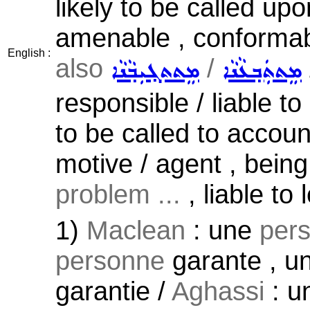
likely to be called up
amenable , conformab
English :
also
/
ܡܸܬܬܲܒ݂ܥܵܢܵܐ
ܡܸܬܬܓ݂ܝܼܒ݂ܵܢܵܐ
responsible / liable to
to be called to accoun
motive / agent , bein
problem ...
, liable to 
1)
Maclean
: une
per
personne
garante , un
garantie /
Aghassi
: u