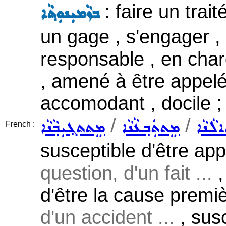
: faire un trait
ܒܙܵܡܝܼܢܘܼܬ݂ܵܐ
un gage , s'engager ,
responsable , en cha
, amené à être appelé
accomodant , docile ;
/
/
ܠܵܢܵܐ
ܡܸܬܬܲܒ݂ܥܵܢܵܐ
ܡܸܬܬܓ݂ܝܼܒ݂ܵܢܵܐ
French :
susceptible d'être ap
question, d'un fait ...
,
d'être la cause premiè
d'un accident ...
, sus