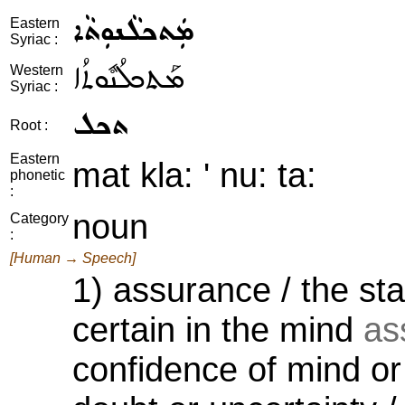
ܡܲܬܟܠܵܢܘܼܬܵܐ
Eastern
Syriac :
ܡܰܬܟܠܳܢܽܘܬܳܐ
Western
Syriac :
ܬܟܠ
Root :
Eastern
mat kla: ' nu: ta:
phonetic
:
noun
Category
:
[Human → Speech]
1) assurance / the sta
certain in the mind
as
confidence of mind or