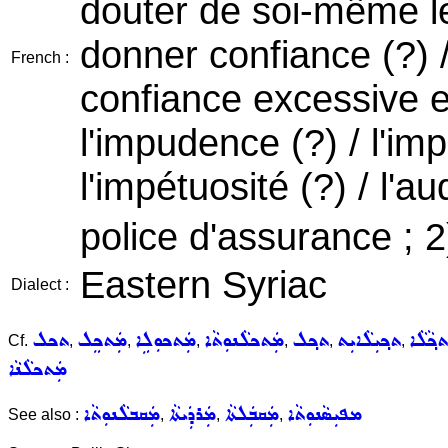
douter de soi-même le f
donner confiance (?) /
French :
confiance excessive en
l'impudence (?) / l'impe
l'impétuosité (?) / l'a
police d'assurance ; 2
Eastern Syriac
Dialect :
ܬܟ݂ܵܠܵܐ
ܬܟ݂ܝܼܠܵܐܝܼܬ
ܬܟ݂ܠ
ܡܲܬܟܠܵܢܘܼܬܵܐ
ܡܲܬܟܘܼܠܹܐ
ܡܲܬܟܸܠ
ܬܟܠ
Cf.
,
,
,
,
,
,
ܡܲܬܟܠܵܢܵܐ
ܡܦܝܼܣܵܢܘܼܬܵܐ
ܡܲܩܒܲܠܬܵܐ
ܡܲܪܕܲܝܬܵܐ
ܡܲܩܒܠܵܢܘܼܬܵܐ
See also :
,
,
,