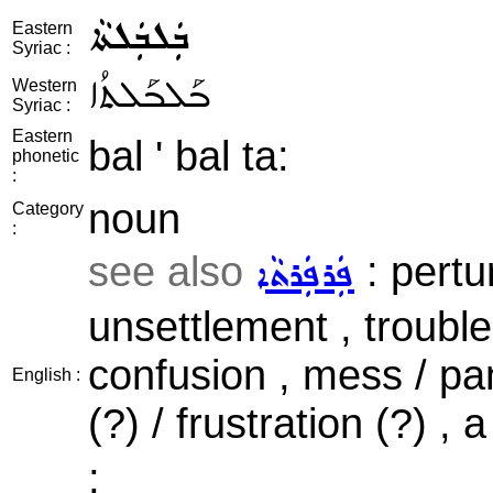
ܒܲܠܒܲܠܬܵܐ
Eastern
Syriac :
ܒܰܠܒܰܠܬܳܐ
Western
Syriac :
Eastern
bal ' bal ta:
phonetic
:
noun
Category
:
see also
: pertu
ܦܲܪܦܲܪܬܵܐ
unsettlement , trouble
confusion , mess / pan
English :
(?) / frustration (?) ,
;