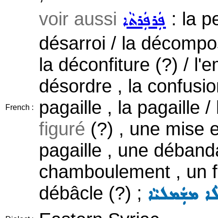
voir aussi
: la p
ܦܲܪܦܲܪܬܵܐ
désarroi / la décompo
la déconfiture (?) / l'e
désordre , la confusio
pagaille , la pagaille 
French :
figuré
(?) , une mise 
pagaille , une déband
chamboulement , un fou
débâcle (?) ;
ܠܵܐ ܡܫܲܡܠܝܵܐ