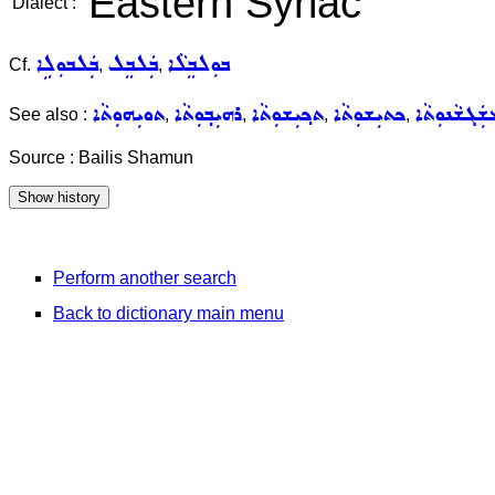
Eastern Syriac
Dialect :
ܒܘܼܠܒܸܠܵܐ
ܒܲܠܒܸܠ
ܒܲܠܒܘܼܠܹܐ
Cf.
,
,
ܲܓܫܵܢܘܼܬܵܐ
ܟܬܝܼܫܘܼܬܵܐ
ܬܟ݂ܝܼܫܘܼܬܵܐ
ܪܗܝܼܒ݂ܘܼܬܵܐ
ܬܘܝܼܗܘܼܬܵܐ
See also :
,
,
,
,
Source : Bailis Shamun
Perform another search
Back to dictionary main menu