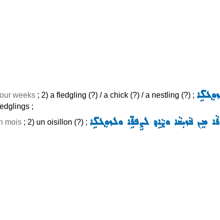
ܘܼܓܠܹ̈ܐ
four weeks
; 2) a fledgling (?) / a chick (?) / a nestling (?) ;
ledglings ;
ܵܐ ܡܸܢ ܒܵܙܝܼܩܵܐ ܘܨܵܐܹܕ ܠܨܹܦܪܹ̈ܐ ܘܠܙܘܼܓܠܹ̈ܐ
n mois
; 2) un oisillon (?) ;