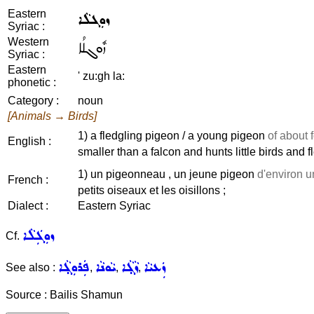
Eastern
ܙܘܼܓܠܵܐ
Syriac :
Western
ܙܽܘܓܠܳܐ
Syriac :
Eastern
' zu:gh la:
phonetic :
Category :
noun
[Animals → Birds]
1) a fledgling pigeon / a young pigeon
of about 
English :
smaller than a falcon and hunts little birds and f
1) un pigeonneau , un jeune pigeon
d'environ u
French :
petits oiseaux et les oisillons ;
Dialect :
Eastern Syriac
ܙܘܼܓܲܠܵܐ
Cf.
ܙܲܥܝܵܐ
ܙܵܓ݂ܵܐ
ܝܵܘܢܵܐ
ܦܲܪܘܼܓ݂ܵܐ
See also :
,
,
,
Source : Bailis Shamun