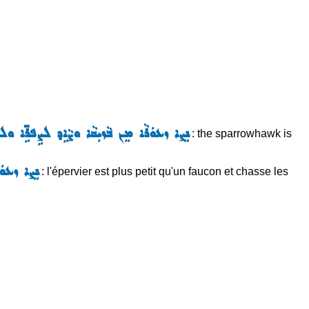
ܢܸܨܐ ܙܥܘܿܪܵܐ ܡܸܢ ܒܵܙܝܼܩܵܐ ܘܨܵܐܹܕ ܠܨܹܦܪܹ̈ܐ ܘܠܙ
: the sparrowhawk is
ܢܸܨܐ ܙܥܘܿܪ
: l'épervier est plus petit qu'un faucon et chasse les