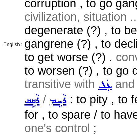
corruption , to go ga
civilization, situation ..
degenerate (?) , to be
gangrene (?) , to decl
English :
to get worse (?) .
conv
to worsen (?) , to go d
transitive with
and 
ܥܲܠ
/
: to pity , to 
ܪܵܚܹܡ
ܪܵܩܹܩ
for , to spare / to h
one's control
;