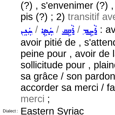
(?) , s'envenimer (?) ,
pis (?) ; 2)
transitif a
/
/
/
: av
ܪܵܚܹܡ
ܪܵܩܹܩ
ܚܲܣܹܐ
ܚܲܢܸܢ
avoir pitié de , s'atten
peine pour , avoir de 
sollicitude pour , plai
sa grâce / son pardon 
accorder sa merci / f
merci
;
Eastern Syriac
Dialect :