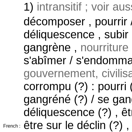
1)
intransitif ; voir au
décomposer , pourrir /
déliquescence , subir 
gangrène ,
nourriture 
s'abîmer / s'endommag
gouvernement, civilisat
corrompu (?) : pourri 
gangréné (?) / se gang
déliquescence (?) , êtr
être sur le déclin (?) 
French :