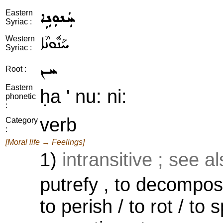
ܚܲܢܘܼܢܹܐ
Eastern
Syriac :
ܚܰܢܽܘܢܶܐ
Western
Syriac :
ܚܢ
Root :
Eastern
ḥa ' nu: ni:
phonetic
:
verb
Category
:
[Moral life → Feelings]
1)
intransitive ; see a
putrefy , to decompos
to perish / to rot / to 