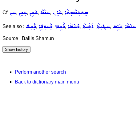
ܡܸܬܚܲܢܵܢܘܼܬܵܐ
ܚܵܐܸܢ
ܚܢܵܢܵܐ
ܚܵܢܹܢ
ܚܲܢܸܢ
ܚܢ
Cf.
,
,
,
,
,
ܚܝܵܣܵܐ
ܚܵܐܹܣ
ܚܛܝܼܬܵܐ ܐ݇ܬܲܝܬܵܐ
ܪܚܵܡܵܐ
ܪܵܚܹܡ
ܪܲܚܘܼܦܹܐ
ܪܲܚܸܦ
See also :
,
,
,
,
,
,
Source : Bailis Shamun
Perform another search
Back to dictionary main menu