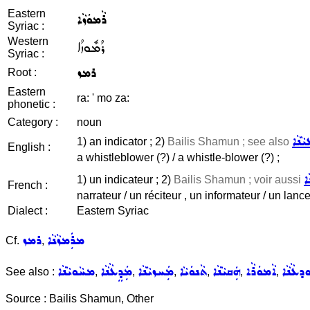
Eastern
ܪܵܡܘܿܙܵܐ
Syriac :
Western
ܪܳܡܽܘܙܳܐ
Syriac :
ܪܡܙ
Root :
Eastern
ra: ' mo za:
phonetic :
Category :
noun
ܵܢܵܐ
1) an indicator ; 2)
Bailis Shamun ; see also
English :
a whistleblower (?) / a whistle-blower (?) ;
ܐ
1) un indicateur ; 2)
Bailis Shamun ; voir aussi
French :
narrateur / un réciteur , un informateur / un lanceu
Dialect :
Eastern Syriac
ܡܪܲܡܙܵܢܵܐ
ܪܡܙ
Cf.
,
ܕܥܵܢܵܐ
ܐܵܡܘܿܪܵܐ
ܗܲܩܝܵܢܵܐ
ܬܵܢܘܿܝܵܐ
ܡܲܚܙܝܵܢܵܐ
ܡܲܕܸܥܵܢܵܐ
ܡܚܵܘܝܵܢܵܐ
See also :
,
,
,
,
,
,
Source : Bailis Shamun, Other