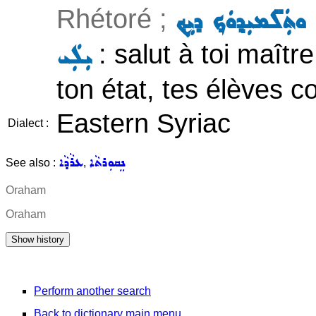
Rhétoré ;
ܬܲܠ̈ܡܝܼܕ݂ܘܿܟ݂ ܕܝܹܟ݂
: salut à toi maîtr
ܝܼܠܲܝ
ton état, tes élèves c
Eastern Syriac
Dialect :
ܢܸܩܘܼܪܬܵܐ
ܥܪܵܕܵܐ
See also :
,
Oraham
Oraham
Perform another search
Back to dictionary main menu