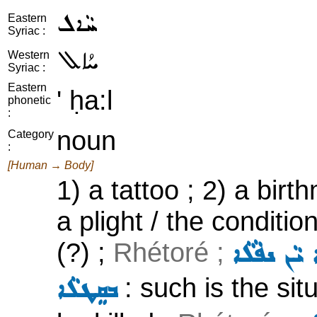
ܚܵܐܠ
Eastern
Syriac :
ܚܳܐܠ
Western
Syriac :
Eastern
' ḥa:l
phonetic
:
noun
Category
:
[Human → Body]
1) a tattoo ; 2) a birt
a plight / the condition
(?) ;
Rhétoré ;
 ܝܵܢ ܢܦܵܠܵܐ
: such is the situ
ܒܩܸܛܠܵܐ