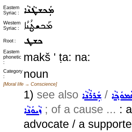
ܡܲܟܫܛܵܢܵܐ
Eastern
Syriac :
ܡܰܟܫܛܳܢܳܐ
Western
Syriac :
ܟܫܛ
Root :
Eastern
makš ' ṭa: na:
phonetic
:
noun
Category
:
[Moral life → Conscience]
1)
see also
/
ܡܘܿܟ݂ܵܐ
ܫܲܪܪܵܢܵܐ
; of a cause ...
: a
ܙܵܝܘܿܢܵܐ
advocate / a supporte