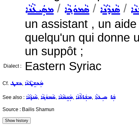
/
/
/
ܢܵܐ
ܣܵܢܕܵܢܵܐ
ܣܵܡܘܿܟ݂ܵܐ
ܡܣܲܝܥܵܢܵܐ
un assistant , un aide 
quelqu'un qui donne u
un suppôt ;
Eastern Syriac
Dialect :
ܡܲܟܫܸܛܵܢܵܐ
ܟܫܛ
Cf.
,
ܒܲܪ ܣܝܼܥܬܵܐ
ܡܫܲܪܪܵܢܵܐ
ܡܲܩܸܡܵܢܵܐ
ܣܵܡܘܿܟ݂ܵܐ
ܣܵܢܕܵܢܵܐ
See also :
,
,
,
,
Source : Bailis Shamun