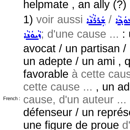
helpmate , an ally (?) 
1)
voir aussi
/
ܿܟ݂ܵܐ
ܫܲܪܪܵܢܵܐ
; d'une cause ...
: 
ܙܵܝܘܿܢܵܐ
avocat / un partisan /
un adepte / un ami , 
favorable
à cette caus
cette cause ...
, un ad
cause, d'un auteur ...
French :
défenseur / un repré
une figure de proue
d