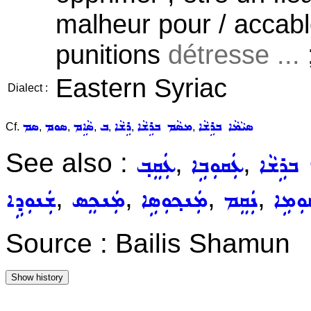
malheur pour / accable
punitions
détresse ...
Eastern Syriac
Dialect :
ܣܝܵܡܵܐ ܒܪܹܫܵܐ
ܡܣܵܡ ܒܪܹܫܵܐ
ܪܹܫܵܐ
ܒ
ܣܵܐܹܡ
ܣܘܡ
ܣܡ
Cf.
,
,
,
,
,
,
See also :
,
,
 ܒܪܹܫܵܐ
ܥܲܩܘܼܒܹܐ
ܥܲܩܸܒ݂
,
,
,
,
ܘܼܡܹܐ
ܢܲܩܸܡ
ܡܲܢܟ݂ܘܼܣܹܐ
ܡܲܢܟܸܣ
ܫܲܢܘܼܕܹܐ
Source : Bailis Shamun