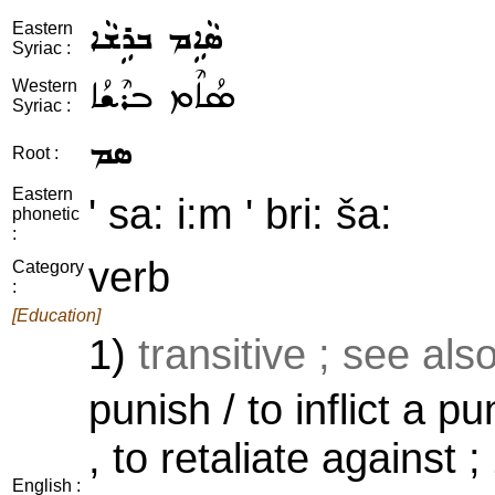
ܣܵܐܹܡ ܒܪܹܫܵܐ
Eastern
Syriac :
ܣܳܐܶܡ ܒܪܶܫܳܐ
Western
Syriac :
ܣܡ
Root :
Eastern
' sa: i:m ' bri: ša:
phonetic
:
verb
Category
:
[Education]
1)
transitive ; see als
punish / to inflict a 
, to retaliate against ;
English :