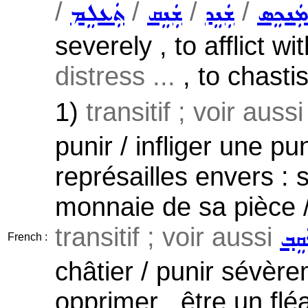
/
/
/
/
ܡܲܢܟܸܣ
ܫܲܢܸܕ
ܫܲܢܸܩ
ܬܲܥܠܸܡ
severely , to afflict wi
distress ...
, to chastis
1)
transitif ; voir auss
punir / infliger une pu
représailles envers : 
monnaie de sa pièce /
transitif ; voir aussi
ܩܸܒ݂
French :
châtier / punir sévère
opprimer , être un fl