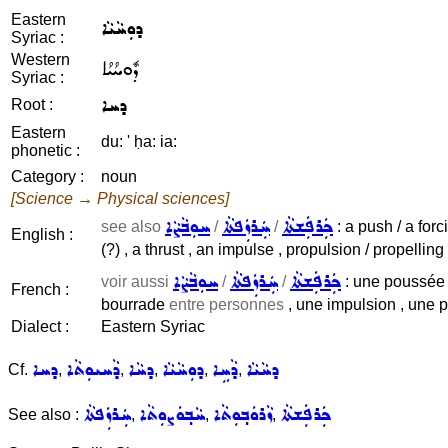
Eastern
ܕܘܼܚܵܝܵܐ
Syriac :
Western
ܕܽܘܚܳܝܳܐ
Syriac :
ܕܚܐ
Root :
Eastern
du: ' ḥa: ia:
phonetic :
Category :
noun
[Science → Physical sciences]
ܟܲܪܦܲܫܬܵܐ
ܚܲܪܙܲܦܬܵܐ
ܚܘܼܒܵܨܵܐ
see also
/
/
: a push / a forc
English :
(?) , a thrust , an impulse , propulsion / propelling 
ܟܲܪܦܲܫܬܵܐ
ܚܲܪܙܲܦܬܵܐ
ܚܘܼܒܵܨܵܐ
voir aussi
/
/
: une poussée ,
French :
bourrade
entre personnes
, une impulsion , une p
Dialect :
Eastern Syriac
ܕܚܵܝܵܐ
ܕܵܚܹܐ
ܕܘܼܚܵܝܵܐ
ܕܚܵܐ
ܕܵܚܝܘܼܬܵܐ
ܕܚܐ
Cf.
,
,
,
,
,
ܟܲܪܦܲܫܬܵܐ
ܙܵܪܘܿܒ݂ܘܼܬܵܐ
ܚܵܒ݂ܘܿܨܘܼܬܵܐ
ܚܲܪܙܲܦܬܵܐ
See also :
,
,
,