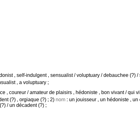
onist , self-indulgent , sensualist / voluptuary / debauchee (?) / s
sualist , a voluptuary ;
oce , coureur / amateur de plaisirs , hédoniste , bon vivant / qui vit 
ent (?) , orgiaque (?) ; 2)
nom
: un jouisseur , un hédoniste , un
(?) / un décadent (?) ;