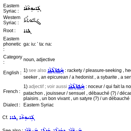
Eastern
ܓܲܐܝܘܼܬܵܢܵܐ
Syriac :
Western
ܓܰܐܝܽܘܬܳܢܳܐ
Syriac :
ܓܐܐ
Root :
Eastern
phonetic
ga: iu: ' ta: na:
:
Category
noun, adjective
:
ܡܲܦܪܓ݂ܵܢܵܐ
1)
see also
: rackety / pleasure-seeking , hed
English :
seeker , an epicurean / a hedonist , a sybarite , a sen
ܡܲܦܪܓ݂ܵܢܵܐ
1)
adjectif ; voir aussi
: noceur / qui fait la n
French :
patachon , jouisseur / sensuel , débauché (?) / décad
plaisirs , un bon vivant , un satyre (?) / un débauché 
Dialect :
Eastern Syriac
ܓܲܐܝܘܼܬܵܐ
ܓܐܐ
Cf.
,
ܡܲܚܒ݂ܵܢܵܐ ܕܣܲܢܓܵܐ
ܣܲܢܓܵܐ
ܡܲܚܒ݂ܵܢܵܐ
See also :
,
,