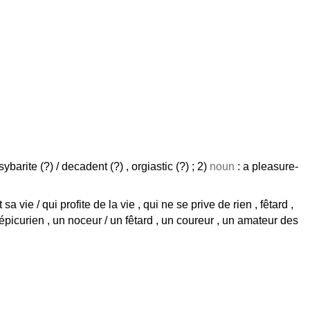
ybarite (?) / decadent (?) , orgiastic (?) ; 2)
noun
: a pleasure-
sa vie / qui profite de la vie , qui ne se prive de rien , fêtard ,
 épicurien , un noceur / un fêtard , un coureur , un amateur des