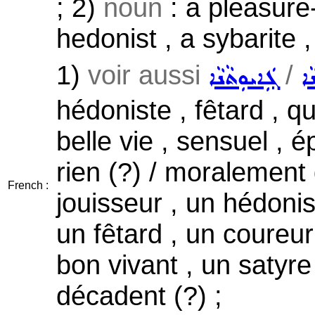
; 2)
noun
: a pleasure
hedonist , a sybarite ,
1)
voir aussi
/
ܵܐ
ܓܲܐܝܘܼܬܵܢܵܐ
hédoniste , fêtard , qu
belle vie , sensuel , é
rien (?) / moralement
French :
jouisseur , un hédonis
un fêtard , un coureur
bon vivant , un satyre
décadent (?) ;