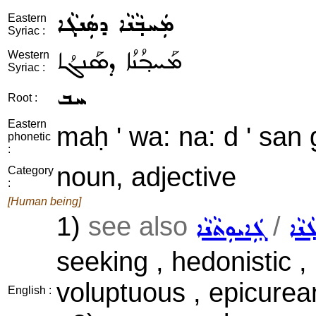
ܡܲܚܒ݂ܵܢܵܐ ܕܣܲܢܓܵܐ
Eastern
Syriac :
ܡܰܚܒ݂ܳܢܳܐ ܕܣܰܢܓܳܐ
Western
Syriac :
ܚܒ
Root :
Eastern
maḥ ' wa: na: d ' san 
phonetic
:
noun, adjective
Category
:
[Human being]
1)
see also
/
ܵܢܵܐ
ܓܲܐܝܘܼܬܵܢܵܐ
seeking , hedonistic ,
voluptuous , epicurean
English :