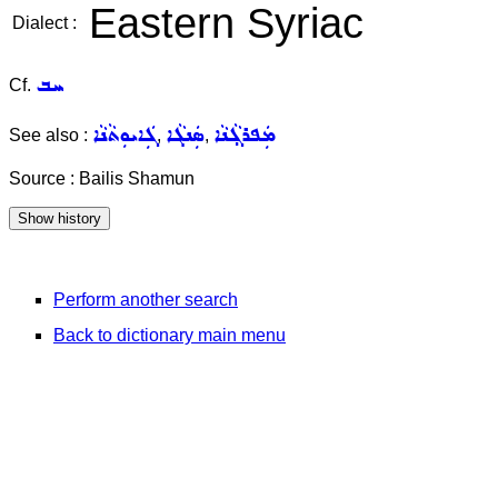
Eastern Syriac
Dialect :
ܚܒ
Cf.
ܡܲܦܪܓ݂ܵܢܵܐ
ܣܲܢܓܵܐ
ܓܲܐܝܘܼܬܵܢܵܐ
See also :
,
,
Source : Bailis Shamun
Perform another search
Back to dictionary main menu