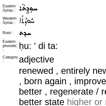
ܚܘܼܕܸܬܵܐ
Eastern
Syriac :
ܚܽܘܕܶܬܳܐ
Western
Syriac :
ܚܕܬ
Root :
Eastern
ḥu: ' di ta:
phonetic
:
adjective
Category
:
renewed , entirely ne
, born again , improv
better , regenerate / 
better state
higher or