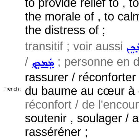
to provide relief to , t
the morale of , to cal
the distress of ;
transitif ; voir aussi
ܲܟܸܢ
/
; personne en dé
ܡܲܡܟܸܟ݂
rassurer / réconforter
du baume au cœur à
French :
réconfort / de l'encou
soutenir , soulager / 
rasséréner ;