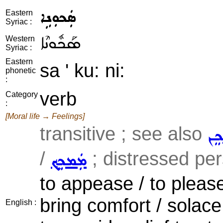
ܣܲܟܘܼܢܹܐ
Eastern
Syriac :
ܣܰܟܽܘܢܶܐ
Western
Syriac :
Eastern
sa ' ku: ni:
phonetic
:
verb
Category
:
[Moral life → Feelings]
transitive ; see also
ܟܸܢ
/
; distressed per
ܡܲܡܟܸܟ݂
to appease / to please
bring comfort / solace
English :