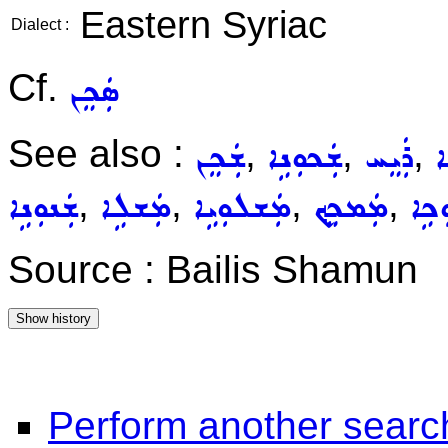
Eastern Syriac
Dialect :
Cf.
ܣܲܟܸܢ
See also :
,
,
,
ܐ
ܪܲܝܸܚ
ܫܲܟܘܼܢܹܐ
ܫܲܟܸܢ
,
,
,
,
ܟܹܐ
ܡܲܡܟܸܟ݂
ܡܲܫܠܘܼܝܹܐ
ܡܲܫܠܹܐ
ܫܲܢܘܼܢܹܐ
Source : Bailis Shamun
Perform another searc