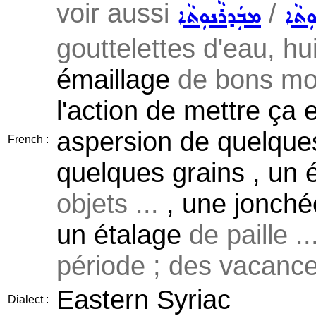
voir aussi
/
ܼܬܵܐ
ܡܒܲܕܪܵܢܘܼܬܵܐ
gouttelettes d'eau, huil
émaillage
de bons mot
l'action de mettre ça 
aspersion de quelque
French :
quelques grains , un 
objets ...
, une jonch
un étalage
de paille ..
période ; des vacances
Eastern Syriac
Dialect :