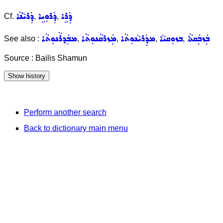
ܕܲܪܹܐ
ܕܲܪܘܼܝܹܐ
ܕܲܪܝܵܢܵܐ
Cf.
,
,
ܒܲܙܒܲܩܬܵܐ
ܒܙܘܼܩܝܵܐ
ܡܕܲܪܝܵܢܘܼܬܵܐ
ܡܲܙܪܩܵܢܘܼܬܵܐ
ܡܒܲܕܪܵܢܘܼܬܵܐ
See also :
,
,
,
,
Source : Bailis Shamun
Perform another search
Back to dictionary main menu