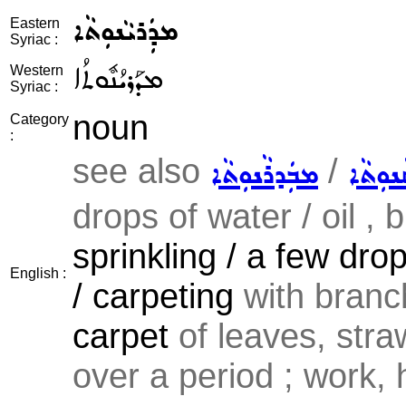
ܡܕܲܪܝܵܢܘܼܬܵܐ
Eastern
Syriac :
ܡܕܰܪܝܳܢܽܘܬܳܐ
Western
Syriac :
noun
Category
:
see also
/
ܢܘܼܬܵܐ
ܡܒܲܕܪܵܢܘܼܬܵܐ
drops of water / oil , 
sprinkling / a few dro
English :
/ carpeting
with branch
carpet
of leaves, straw
over a period ; work, h