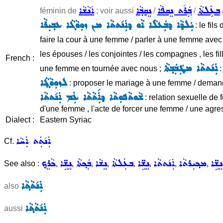
ܒܥܲܠܬܵܐ
ܒܲܪ݇ܬ ܢܸܩܦܵܐ
ܢܸܩܒ݂ܵܐ
ܐ݇ܢܵܫܵܐ
féminin de
; voir aussi
/
/
ܝܲܠܕܵܐ ܕܒܲܥܠܵܐ ܐܵܘ ܕܐܲܢ݇ܬܬܵܐ ܡܢ ܙܘܼܘܵܓܵܐ ܥܒ݂ܝܼܪܵܐ
: le fil
faire la cour à une femme / parler à une femme avec
les épouses / les conjointes / les compagnes , les fill
French :
ܐܲܢ݇ܬܬܵܐ ܡܛܲܒܲܒ݂ܬܵܐ
une femme en tournée avec nous ;
:
ܠܙܘܼܘܵܓ݂ܵܐ
: proposer le mariage à une femme / deman
ܫܵܘܬܵܦܘܼܬܵܐ ܕܐܲ݇ܬܵܬܵܐ ܥܲܡ ܐܲܢ݇ܬܬܵܐ
: relation sexuelle de
d'une femme , l'acte de forcer une femme / une agres
Dialect :
Eastern Syriac
ܐܲܢ݇ܬܲܬ ܐܲܚܵܐ
Cf.
ܢܸܫܹ̈ܐ
ܡܟ݂ܝܼܪܬܵܐ
ܐܲܢ݇ܬܬܵܐ
ܢܸܫܹ̈ܐ
ܒܥܲܠܬܵܐ
ܢܸܫܵܐ
ܒܲܟ݂ܬܵܐ
ܢܸܫܹ̈ܐ
ܟܵܪܸܟ݂
See also :
,
,
,
,
,
,
,
,
ܐܲܢ݇ܬܵܬ݂ܵܐ
also
ܐܲܢ݇ܬܵܬ݂ܵܐ
aussi