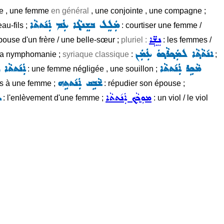
me , une femme
en général
, une conjointe , une compagne ;
ܡܲܠܸܠ ܒܫܸܢܓ݂ܵܐ ܥܲܡ ܐܲܢ݇ܬܬܵܐ
au-fils ;
: courtiser une femme /
ܢܸܫܹ̈ܐ
épouse d'un frère / une belle-sœur ;
pluriel :
: les femmes /
ܐܢ݇ܬܵܬ݂ܵܐ ܠܡܲܟ݂ܪܵܟ݂ܘܿ ܥܲܡܲܢ
la nymphomanie ;
syriaque classique
:
;
ܡܵܟܹܪ ܐܲܢ݇ܬܬܵܐ
ܐܲܢ݇ܬܬܵܐ
: une femme négligée , une souillon ;
ܫܵܒܹܩ ܐܲܢ݇ܬܬܹܗ
es à une femme ;
: répudier son épouse ;
ܡܘܼܟܵܟ݂ ܐܲܢ݇ܬܬܵܐ
ܚ
: l'enlèvement d'une femme ;
: un viol / le viol