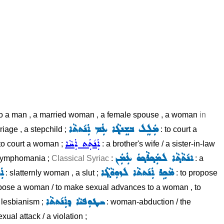
 to a man , a married woman , a female spouse , a woman
in
ܡܲܠܸܠ ܒܫܸܢܓ݂ܵܐ ܥܲܡ ܐܲܢ݇ܬܬܵܐ
riage , a stepchild ;
: to court a
ܐܲܢ݇ܬܲܬ ܐܲܚܵܐ
 to court a woman ;
: a brother's wife / a sister-in-law
ܐܢ݇ܬܵܬ݂ܵܐ ܠܡܲܟ݂ܪܵܟ݂ܘܿ ܥܲܡܲܢ
nymphomania ;
Classical Syriac
:
: a
ܡܵܟܹܪ ܐܲܢ݇ܬܬܵܐ ܠܙܘܼܘܵܓ݂ܵܐ
ܐܲ
: slatternly woman , a slut ;
: to propose
opose a woman / to make sexual advances to a woman , to
ܚܛܘܼܦܝܵܐ ܕܐܲܢ݇ܬܬܵܐ
 lesbianism ;
: woman-abduction / the
exual attack / a violation ;