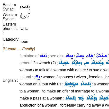
Eastern
ܐܲܢ݇ܬܬܵܐ
Syriac :
Western
ܐܰܢ݇ܬܬܳܐ
Syriac :
Eastern
phonetic
' at ta:
:
Category
noun
:
[Human → Family]
ܒܥܲܠܬܵܐ
ܒܲܪ݇ܬ ܢܸܩܦܵܐ
ܢܸܩܒ݂ܵܐ
ܐ݇ܢܵܫܵܐ
feminine of
; see also
/
/
ܘ ܕܐܲܢ݇ܬܬܵܐ ܡܢ ܙܘܼܘܵܓܵܐ ܥܒ݂ܝܼܪܵܐ
general
/ a wench (?) ;
woman / to talk to a woman with desire / to sue a wom
ܢܸܫܹ̈ܐ
;
plural :
: women / spouses / wives , females , b
English :
ܐܲܢ݇ܬܬܵܐ ܡܛܲܒܲܒ݂ܬܵܐ
woman on a tour with us ;
: a woman 
to a woman , to make an offer of marriage to a woma
ܦܘܼܬܵܐ ܕܐܲ݇ܬܵܬܵܐ ܥܲܡ ܐܲܢ݇ܬܬܵܐ
make a pass at a woman ;
abduction of a woman , forcefully carrying away a 