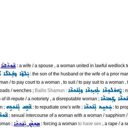
ܫܵܘܬܵܦܬܵܐ
/
: a wife / a spouse , a woman united in lawful wedlock
ܝܲܠܕܵܐ ܕܒܲܥܠܵܐ ܐܵ
: the son of the husband or the wife of a prior mar
an / to pay court to a woman , to suit / to pay suit to a woman ,
ܨܵܗܘܿܠܘܼܬܵܐ ܥܲܙܝܼܙܬܵܐ ܕܐܲܢ݇ܬܬܵܐ
roads / wenches ;
Bailis Shamun :
: 
ܢ݇ܬܬܵܐ ܛܲܡܐܬܵܐ
of ill-repute / a notoriety , a disreputable woman ;
ܚܲܬܚܸܬ ܐܲܢ݇ܬܬܵܐ
ܫܵܒܹܩ ܐܲܢ݇ܬܬܹܗ
n ;
: to repudiate one's wife ;
: to pr
ܫܵܘܬܵ
: sexual intercourse of a woman with a woman / sapphism /
ܡܘܼܟܵܟ݂ ܐܲܢ݇ܬܬܵܐ
woman ;
: forcing a woman
to have sex
, a rape / a s