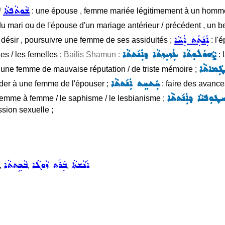
ܫܵܘܬܵܦܬܵܐ
/
: une épouse , femme mariée légitimement à un hom
s du mari ou de l'épouse d'un mariage antérieur / précédent , un be
ܐܲܢ݇ܬܲܬ ܐܲܚܵܐ
 désir , poursuivre une femme de ses assiduités ;
: l'
ܨܵܗܘܿܠܘܼܬܵܐ ܥܲܙܝܼܙܬܵܐ ܕܐܲܢ݇ܬܬܵܐ
es / les femelles ;
Bailis Shamun :
: 
 ܛܲܡܐܬܵܐ
 une femme de mauvaise réputation / de triste mémoire ;
ܚܲܬܚܸܬ ܐܲܢ݇ܬܬܵܐ
der à une femme de l'épouser ;
: faire des avanc
ܛܘܼܦܝܵܐ ܕܐܲܢ݇ܬܬܵܐ
 femme à femme / le saphisme / le lesbianisme ;
sion sexuelle ;
ܐ݇ܢܵܫܬܵܐ
ܒܲܪ݇ܬ ܙܵܘܓܵܐ
ܒܵܟܹܬܬܵܐ
,
,
,