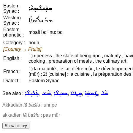
Eastern
ܡܒܲܫܠܵܢܘܼܬܵܐ
Syriac :
Western
ܡܒܰܫܠܳܢܽܘܬܳܐ
Syriac :
Eastern
mbaš la: ' nu: ta:
phonetic :
Category :
noun
[Country → Fruits]
1) ripeness , the state of being ripe , maturity , ha
English :
cooking , preparation of meals , the culinary art ;
1) la maturité , le fait d'être mûr , le développement 
French :
(mûr) ; 2) [cuisine] : la cuisine , la préparation des r
Dialect :
Eastern Syriac
ܟܵܠ
ܛܲܡܣܲܪ
ܡܸܛܝܵܐ
ܟܡܝܼܠܵܐ
ܟܵܝܫ
ܥܲܠܝܼܠܵܐ
See also :
,
,
,
,
,
Akkadian
lā bašlu
: unripe
akkadien
lā bašlu
: pas mûr