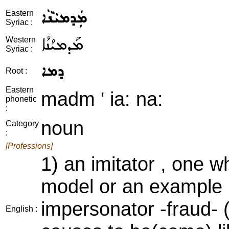
ܡܲܕܡܝܵܢܵܐ
Eastern
Syriac :
ܡܰܕܡܝܳܢܳܐ
Western
Syriac :
ܕܡܐ
Root :
Eastern
madm ' ia: na:
phonetic
:
noun
Category
:
[Professions]
1) an imitator , one w
model or an example ,
impersonator -fraud- 
English :