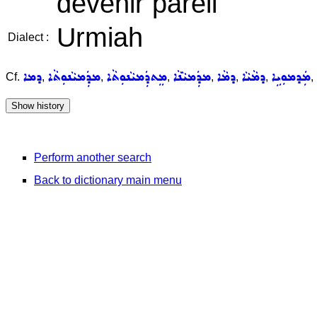
devenir pareil
Urmiah
Dialect :
ܡܲܕܡܘܼܝܹܐ
ܕܡܵܝܵܐ
ܕܡܵܐ
ܡܕܲܡܝܵܢܵܐ
ܡܸܬܕܲܡܝܵܢܘܼܬܵܐ
ܡܕܲܡܝܵܢܘܼܬܵܐ
ܕܡܐ
Cf.
,
,
,
,
,
,
,
Perform another search
Back to dictionary main menu