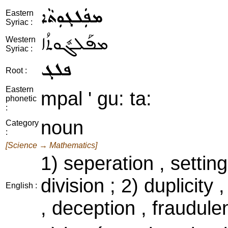
ܡܦܲܠܓܘܼܬܵܐ
Eastern
Syriac :
ܡܦܰܠܓܽܘܬܳܐ
Western
Syriac :
ܦܠܓ
Root :
Eastern
mpal ' gu: ta:
phonetic
:
noun
Category
:
[Science → Mathematics]
1) seperation , setting
division ; 2) duplicity
English :
, deception , fraudule