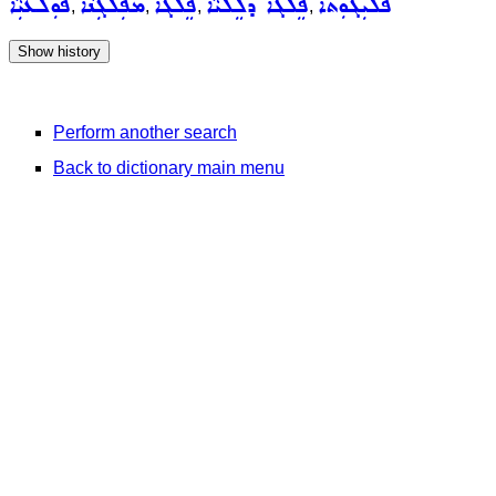
ܦܠܝܼܓܘܼܬܵܐ
ܦܸܠܓܵܐ ܕܠܸܠܝܵܐ
ܦܸܠܵܓܵܐ
ܡܦܲܠܓܲܢܵܐ
ܦܘܼܠܥܝܼܵܐ
,
,
,
,
Perform another search
Back to dictionary main menu