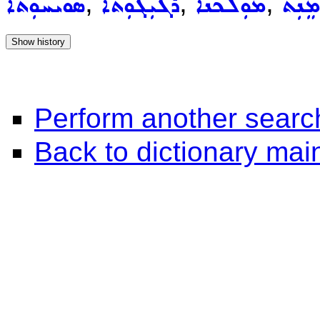
,
,
,
ܡܸܢܲܬ
ܡܘܼܠܟܵܢܵܐ
ܪܓܝܼܓܘܼܬܵܐ
ܣܘܝܚܘܼܬܵܐ
Perform another searc
Back to dictionary ma