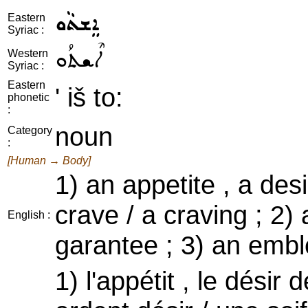
ܐܸܫܬܵܘ
Eastern
Syriac :
ܐܶܫܬܳܘ
Western
Syriac :
Eastern
' iš to:
phonetic
:
noun
Category
:
[Human → Body]
1) an appetite , a desi
crave / a craving ; 2)
English :
garantee ; 3) an emble
1) l'appétit , le désir 