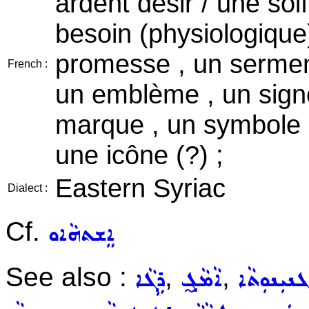
ardent désir / une soif 
besoin (physiologique)
promesse , un serment
French :
un emblème , un signe
marque , un symbole ,
une icône (?) ;
Eastern Syriac
Dialect :
Cf.
ܐܸܫܬܗܵܐܘ
See also :
,
,
ܓܢܝܼܢܘܼܬܵܐ
ܐܵܡܵܓ̰
ܪܹܓܵܐ