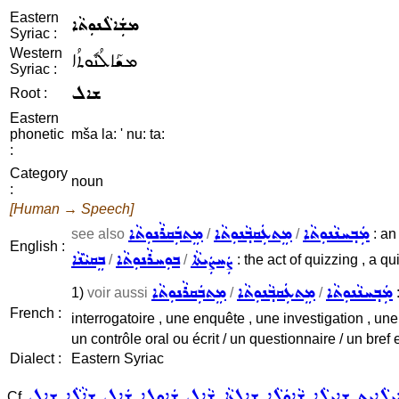
Eastern
ܡܫܲܐܠܵܢܘܼܬܵܐ
Syriac :
Western
ܡܫܰܐܠܳܢܽܘܬܳܐ
Syriac :
ܫܐܠ
Root :
Eastern
phonetic
mša la: ' nu: ta:
:
Category
noun
:
[Human → Speech]
ܡܲܒ݂ܚܢܵܢܘܼܬܵܐ
ܡܸܬܥܲܩܒ݂ܵܢܘܼܬܵܐ
ܡܸܬܒܲܩܪܵܢܘܼܬܵܐ
see also
/
/
: an 
English :
ܨܲܚܨܲܝܬܵܐ
ܒܘܼܚܪܵܢܘܼܬܵܐ
ܒܸܩܝܵܢܵܐ
/
/
: the act of quizzing , a qui
ܡܲܒ݂ܚܢܵܢܘܼܬܵܐ
ܡܸܬܥܲܩܒ݂ܵܢܘܼܬܵܐ
ܡܸܬܒܲܩܪܵܢܘܼܬܵܐ
1)
voir aussi
/
/
:
French :
interrogatoire , une enquête , une investigation , u
un contrôle oral ou écrit / un questionnaire / un bref
Dialect :
Eastern Syriac
ܼܠܵܐܝܼܬ
ܫܐܝܼܠܵܐ
ܫܵܐܘܿܠܵܐ
ܫܹܐܹܠܬܵܐ
ܫܵܐܹܠ
ܫܲܐܘܼܠܹܐ
ܫܲܐܸܠ
ܫܐܵܠܵܐ
ܫܐܠ
Cf.
,
,
,
,
,
,
,
,