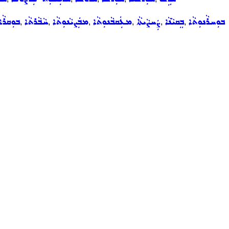
ܒܘܼܚܪܵܢܘܼܬܵܐ
ܒܸܩܝܵܢܵܐ
ܨܲܚܨܵܝܬܵܐ
ܡܥܲܩܒܵܢܘܼܬܵܐ
ܡܒܲܨܝܵܢܘܼܬܵܐ
ܚܵܒܵܪܬܵܐ
ܒܘܼܩܪܵܐ
,
,
,
,
,
,