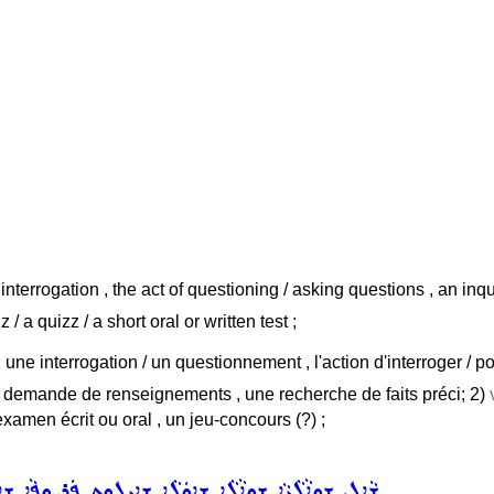
interrogation , the act of questioning / asking questions , an inqui
z / a quizz / a short oral or written test ;
 une interrogation / un questionnement , l'action d'interroger / 
ne demande de renseignements , une recherche de faits préci; 2)
 examen écrit ou oral , un jeu-concours (?) ;
ܫܵܐܹܠ
ܫܘܼܐܵܠܵܝܵܐ
ܫܘܼܐܵܠܵܐ
ܫܐܘܿܠܵܐ
ܫܐܝܼܠܘܼܬ ܦܲܪܨܘܦܵܐ
ܫܐܝ
,
,
,
,
,