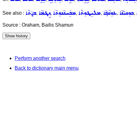
ܒܘܼܩܝܵܢܵܐ
ܥܘܼܩܵܒ݂ܵܐ
ܡܠܝܼܛܘܼܬܵܐ
ܡܒܲܚܢܵܢܘܼܬܵܐ
ܙܸܛܡܵܐ
ܒܨܵܬܵܐ
See also :
,
,
,
,
,
,
Source : Oraham, Bailis Shamun
Perform another search
Back to dictionary main menu