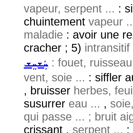
vapeur, serpent ...
: s
chuintement
vapeur ..
maladie
: avoir une res
cracher ; 5)
intransiti
: fouet, ruisseau
ܚܲܫܚܸܫ
vent, soie ...
: siffler a
, bruisser
herbes, feuil
susurrer
eau ...
,
soie,
qui passe ... ; bruit aig
crissant ,
serpent ...
: 