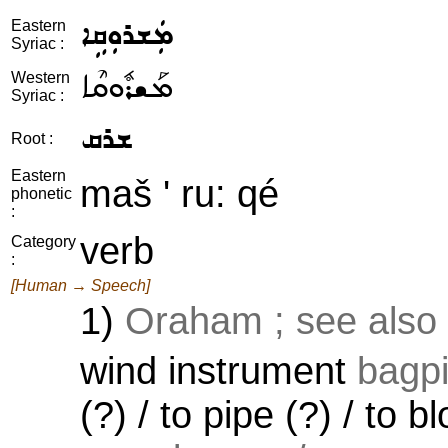
ܡܲܫܪܘܼܩܹܐ
Eastern
Syriac :
ܡܰܫܪܽܘܩܶܐ
Western
Syriac :
ܫܪܩ
Root :
Eastern
maš ' ru: qé
phonetic
:
verb
Category
:
[Human → Speech]
1)
Oraham ; see also
wind instrument
bagpi
(?) / to pipe (?) / to b