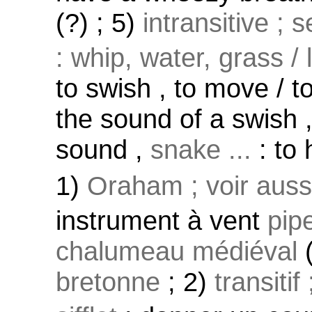
(?) ; 5)
intransitive ; 
: whip, water, grass / l
to swish , to move / to
the sound of a swish ,
sound ,
snake ...
: to 
1)
Oraham ; voir aus
instrument à vent
pip
chalumeau médiéval
(
bretonne
; 2)
transitif