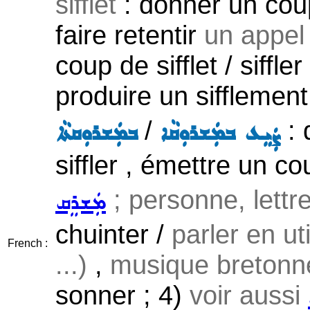
sifflet
: donner un co
faire retentir
un appel a
coup de sifflet / siffle
produire un sifflement 
/
: 
ܨܲܝܸܥ ܒܡܲܫܪܘܼܩܵܐ
ܒܡܲܫܪܘܼܩܬܵܐ
siffler , émettre un co
; personne, lettr
ܡܲܫܪܸܩ
chuinter /
parler en ut
French :
...)
,
musique bretonne
sonner ; 4)
voir aussi