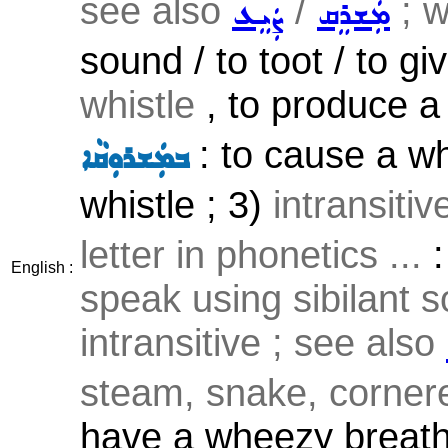
see also
/
; w
ܡܲܫܪܸܩ
ܨܲܝܸܥ
sound / to toot / to gi
whistle
, to produce a 
: to cause a whi
ܒܡܲܫܪܘܼܩܵܐ
whistle ; 3)
intransiti
letter in phonetics ...
:
English :
speak using sibilant s
intransitive ; see also
steam, snake, cornere
have a wheezy breathi