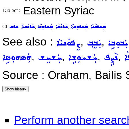
Eastern Syriac
Dialect :
ܡܲܫܪܩܵܢܵܐ
ܡܲܫܪܘܼܩܬܵܐ
ܫܵܪܘܿܩܵܐ
ܡܲܫܪܘܼܩܵܐ
ܫܵܪܘܿܩܬܵܐ
ܫܪܩ
Cf.
,
,
,
,
,
See also :
,
,
ܝܲܒܘܼܒܹܐ
ܝܲܒܸܒ݂
ܨܸܦܘܿܢܝܵܐ
,
,
,
,
ܐ
ܢܵܨܹܦ
ܚܲܫܚܘܼܫܹܐ
ܚܲܫܚܸܫ
ܗܲܣܗܘܼܣܹܐ
Source : Oraham, Bailis
Perform another searc