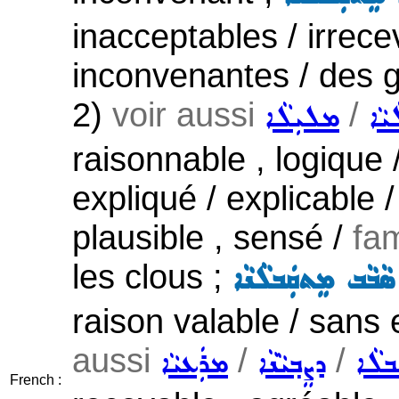
inacceptables / irrece
inconvenantes / des g
2)
voir aussi
/
ܝܵܐ
ܡܠܝܼܠܵܐ
raisonnable , logique 
expliqué / explicable /
plausible , sensé /
fam
les clous ;
ܣܵܒܵܒ ܡܸܬܩܲܒܠܵܢܵܐ
raison valable / sans 
aussi
/
/
ܒܠܵܐ
ܕܨܸܒ݂ܝܵܢܵܐ
ܡܪܲܥܝܵܐ
French :