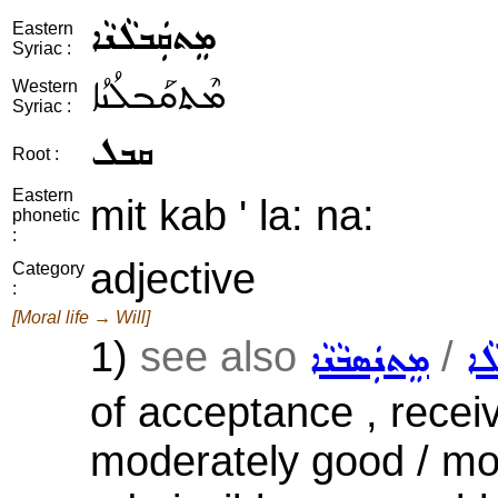
ܡܸܬܩܲܒܠܵܢܵܐ
Eastern
Syriac :
ܡܶܬܩܰܒܠܳܢܳܐ
Western
Syriac :
ܩܒܠ
Root :
Eastern
mit kab ' la: na:
phonetic
:
adjective
Category
:
[Moral life → Will]
1)
see also
/
ܵܐ
ܡܸܬܢܲܣܒܵܢܵܐ
of acceptance , receiv
moderately good / mo