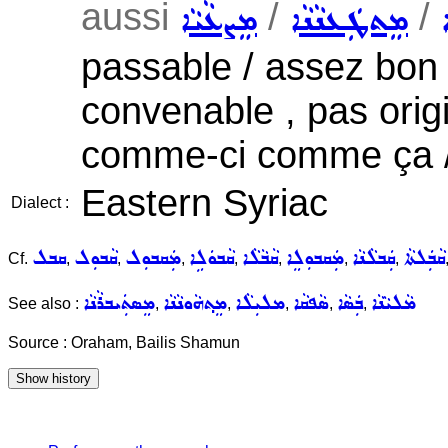
aussi
/
/
ܡܸܬܛܲܥܢܵܢܵܐ
ܡܸܨܥܵܝܵܐ
passable / assez bon ,
convenable , pas orig
comme-ci comme ça / 
Eastern Syriac
Dialect :
ܩܵܒܲܠܬܵܐ
ܩܲܒܠܵܢܵܐ
ܡܲܩܒܘܼܠܸܐ
ܩܵܒܵܠܵܐ
ܩܵܒܘܿܠܹܐ
ܡܲܩܒܘܼܠ
ܩܵܒܘܼܠ
ܩܒܠ
Cf.
,
,
,
,
,
,
,
ܡܵܠܝܵܢܵܐ
ܒܲܣܵܐ
ܣܵܦܩܵܐ
ܡܠܝܼܠܵܐ
ܡܸܬ݂ܗܵܘܢܵܢܵܐ
ܡܸܣܬܲܝܒܪܵܢܵܐ
See also :
,
,
,
,
,
Source : Oraham, Bailis Shamun