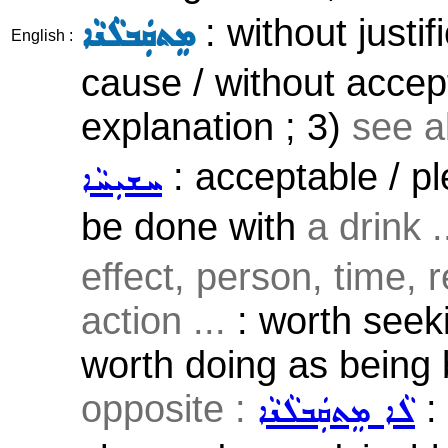
: without justi
ܡܸܬܩܲܒܠܵܢܵܐ
English :
cause / without accep
explanation ; 3)
see a
: acceptable / pl
ܚܫܝܼܚܵܐ
be done with
a drink .
effect, person, time, r
action ...
: worth seeki
worth doing as being b
opposite :
:
ܠܵܐ ܡܸܬܩܲܒܠܵܢܵܐ