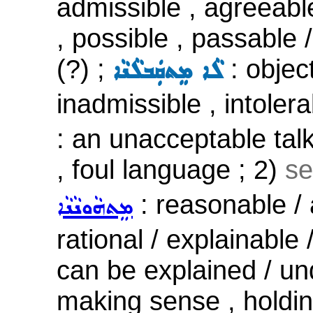
admissible , agreeable
, possible , passable
(?) ;
: objec
ܠܵܐ ܡܸܬܩܲܒܠܵܢܵܐ
inadmissible , intolera
: an unacceptable talk
, foul language ; 2)
se
: reasonable / 
ܡܸܬܗܵܘܢܵܢܵܐ
rational / explainable 
can be explained / un
making sense , holding