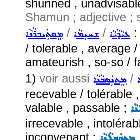
shunned , unadvisable 
Shamun ; adjective ;
/
/
:
ܥܝܵܕܵܝܵܐ
ܫܚܝܼܡܵܐ
ܡܸܣܬܲܝܒܪܵܢܵܐ
/ tolerable , average /
amateurish , so-so / fa
1)
voir aussi
/
ܡܸܬܢܲܣܒܵܢܵܐ
recevable / tolérable ,
valable , passable ;
ܵܐ
irrecevable , intolérab
inconvenant ;
 ܡܸܬܩܲܒܠܵܢܵܐ