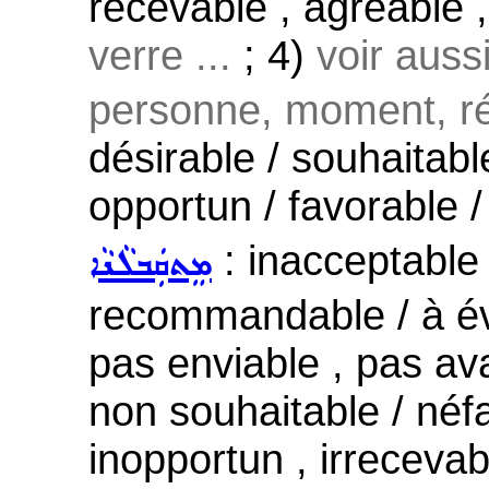
recevable , agréable 
verre ...
; 4)
voir auss
personne, moment, ré
désirable / souhaitabl
opportun / favorable 
: inacceptable 
ܡܸܬܩܲܒܠܵܢܵܐ
recommandable / à évit
pas enviable , pas av
non souhaitable / néfa
inopportun , irrecevab